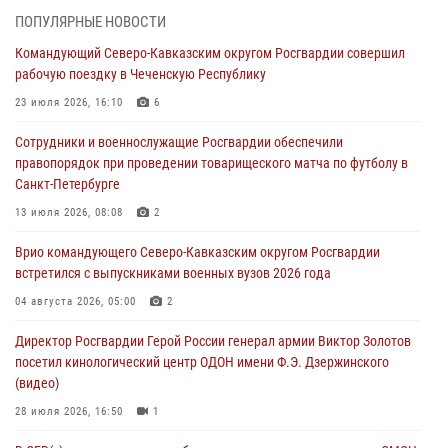
профессиональным праздником
ПОПУЛЯРНЫЕ НОВОСТИ
06 августа 2026, 21:01
Командующий Северо-Кавказским округом Росгвардии совершил
рабочую поездку в Чеченскую Республику
В Нижнем Новгороде состоялось Всероссийское совещание-
семинар по вопросам развития вневедомственной охраны
23 июля 2026, 16:10
6
Росгвардии (видео)
Сотрудники и военнослужащие Росгвардии обеспечили
06 августа 2026, 14:47
10
1
правопорядок при проведении товарищеского матча по футболу в
Санкт-Петербурге
В Брянске сотрудники и военнослужащие Росгвардии почтили
память Героя России Олега Визнюка
13 июля 2026, 08:08
2
06 августа 2026, 14:36
2
Врио командующего Северо-Кавказским округом Росгвардии
встретился с выпускниками военных вузов 2026 года
В кинологическом центре Уральского округа Росгвардии почтили
память товарищей, погибших при исполнении воинского долга
04 августа 2026, 05:00
2
06 августа 2026, 13:29
5
Директор Росгвардии Герой России генерал армии Виктор Золотов
посетил кинологический центр ОДОН имени Ф.Э. Дзержинского
В Центральном округе Росгвардии прошли мероприятия к
(видео)
108‑летию генерала армии И.К. Яковлева
28 июля 2026, 16:50
1
06 августа 2026, 13:24