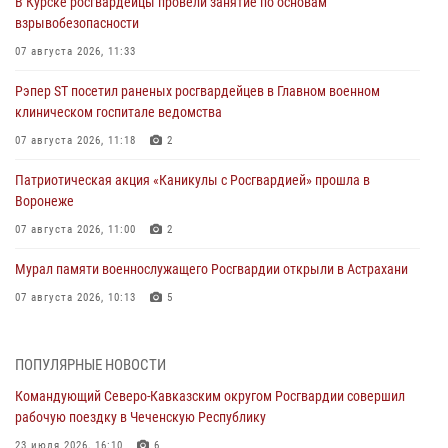
В Курске росгвардейцы провели занятие по основам
взрывобезопасности
07 августа 2026, 11:33
Рэпер ST посетил раненых росгвардейцев в Главном военном
клиническом госпитале ведомства
07 августа 2026, 11:18
2
Патриотическая акция «Каникулы с Росгвардией» прошла в
Воронеже
07 августа 2026, 11:00
2
Мурал памяти военнослужащего Росгвардии открыли в Астрахани
07 августа 2026, 10:13
5
В Свердловской области прошел чемпионат Уральского округа
Росгвардии по мини-футболу
ПОПУЛЯРНЫЕ НОВОСТИ
07 августа 2026, 10:00
2
Командующий Северо-Кавказским округом Росгвардии совершил
рабочую поездку в Чеченскую Республику
При содействии спецназа Росгвардии задержаны подозреваемые в
организации масштабной мошеннической схемы
23 июля 2026, 16:10
6