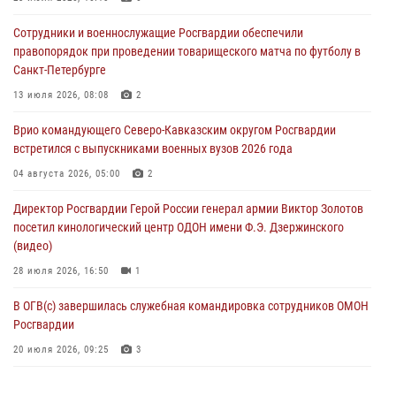
07 августа 2026, 09:52
Сотрудники и военнослужащие Росгвардии обеспечили
правопорядок при проведении товарищеского матча по футболу в
В Росгвардии завершился методический сбор с руководящим
Санкт-Петербурге
составом военно-политических органов
13 июля 2026, 08:08
2
07 августа 2026, 09:05
3
Врио командующего Северо-Кавказским округом Росгвардии
Мастер-класс по боевым искусствам провели росгвардейцы в
встретился с выпускниками военных вузов 2026 года
Херсонской области
04 августа 2026, 05:00
2
07 августа 2026, 08:49
Директор Росгвардии Герой России генерал армии Виктор Золотов
посетил кинологический центр ОДОН имени Ф.Э. Дзержинского
(видео)
28 июля 2026, 16:50
1
В ОГВ(с) завершилась служебная командировка сотрудников ОМОН
Росгвардии
20 июля 2026, 09:25
3
Директор Росгвардии Герой России генерал армии Виктор Золотов