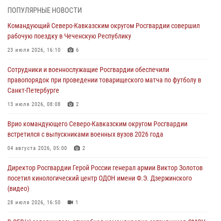
ПОПУЛЯРНЫЕ НОВОСТИ
Ветеран войск правопорядка генерал-майор Иван Пияшев – герой
Командующий Северо-Кавказским округом Росгвардии совершил
выпуска «Легенды армии с Александром Маршалом»
рабочую поездку в Чеченскую Республику
07 августа 2026, 12:00
23 июля 2026, 16:10
6
Росгвардейцы пресекли попытку руферов подняться на крышу
Сотрудники и военнослужащие Росгвардии обеспечили
Смольного собора в Санкт-Петербурге (видео)
правопорядок при проведении товарищеского матча по футболу в
07 августа 2026, 11:34
3
1
Санкт-Петербурге
В Курске росгвардейцы провели занятие по основам
13 июля 2026, 08:08
2
взрывобезопасности
Врио командующего Северо-Кавказским округом Росгвардии
07 августа 2026, 11:33
встретился с выпускниками военных вузов 2026 года
Рэпер ST посетил раненых росгвардейцев в Главном военном
04 августа 2026, 05:00
2
клиническом госпитале ведомства
Директор Росгвардии Герой России генерал армии Виктор Золотов
07 августа 2026, 11:18
2
посетил кинологический центр ОДОН имени Ф.Э. Дзержинского
(видео)
28 июля 2026, 16:50
1