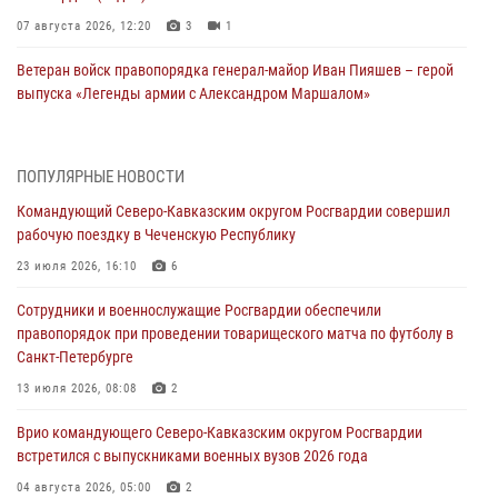
07 августа 2026, 12:20
3
1
Ветеран войск правопорядка генерал-майор Иван Пияшев – герой
выпуска «Легенды армии с Александром Маршалом»
07 августа 2026, 12:00
Представители ФСБ России по Уральскому округу Росгвардии и
ПОПУЛЯРНЫЕ НОВОСТИ
ветераны военной контрразведки почтили память Николая
Командующий Северо-Кавказским округом Росгвардии совершил
Кузнецова
рабочую поездку в Чеченскую Республику
07 августа 2026, 12:00
4
23 июля 2026, 16:10
6
Росгвардейцы пресекли попытку руферов подняться на крышу
Сотрудники и военнослужащие Росгвардии обеспечили
Смольного собора в Санкт-Петербурге (видео)
правопорядок при проведении товарищеского матча по футболу в
07 августа 2026, 11:34
3
1
Санкт-Петербурге
В Курске росгвардейцы провели занятие по основам
13 июля 2026, 08:08
2
взрывобезопасности
Врио командующего Северо-Кавказским округом Росгвардии
07 августа 2026, 11:33
встретился с выпускниками военных вузов 2026 года
Рэпер ST посетил раненых росгвардейцев в Главном военном
04 августа 2026, 05:00
2