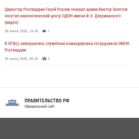
клиническом госпитале ведомства
Директор Росгвардии Герой России генерал армии Виктор Золотов
07 августа 2026, 11:18
2
посетил кинологический центр ОДОН имени Ф.Э. Дзержинского
(видео)
28 июля 2026, 16:50
1
В ОГВ(с) завершилась служебная командировка сотрудников ОМОН
Росгвардии
20 июля 2026, 09:25
3
Директор Росгвардии Герой России генерал армии Виктор Золотов
поздравил специалистов подразделений тыла с профессиональным
праздником
31 июля 2026, 21:01
ПРАВИТЕЛЬСТВО РФ
Праздник «Один день с Росгвардией» к 105-летию Центрального
Официальный сайт
округа прошел на Поклонной горе
18 июля 2026, 13:43
15
1
При силовой поддержке СОБР Росгвардии в Иркутской области