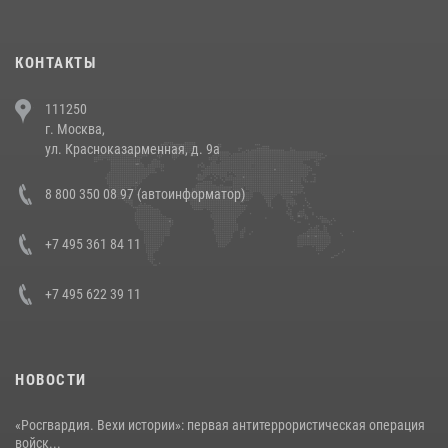
повели рейды по соблюдению миграционного законодательства
(видео)
30 июля 2026, 08:00
1
КОНТАКТЫ
В Челябинске росгвардейцы задержали злоумышленников,
111250
напавших на бригаду скорой помощи (видео)
г. Москва,
14 июля 2026, 12:20
1
ул. Красноказарменная, д. 9а
В Росгвардии прошла военно-научная конференция по обобщению
8 800 350 08 97 (автоинформатор)
боевого опыта
08 июля 2026, 07:01
+7 495 361 84 11
+7 495 622 39 11
НОВОСТИ
«Росгвардия. Вехи истории»: первая антитеррористическая операция
войск...