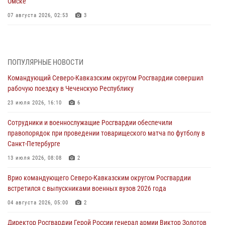
Омске
07 августа 2026, 02:53
3
Генерал-полковник Олег Плохой поздравил специалистов
организационно-штатных подразделений Росгвардии с
профессиональным праздником
ПОПУЛЯРНЫЕ НОВОСТИ
06 августа 2026, 21:01
Командующий Северо-Кавказским округом Росгвардии совершил
рабочую поездку в Чеченскую Республику
В Нижнем Новгороде состоялось Всероссийское совещание-
семинар по вопросам развития вневедомственной охраны
23 июля 2026, 16:10
6
Росгвардии (видео)
Сотрудники и военнослужащие Росгвардии обеспечили
06 августа 2026, 14:47
10
1
правопорядок при проведении товарищеского матча по футболу в
Санкт-Петербурге
В Брянске сотрудники и военнослужащие Росгвардии почтили
память Героя России Олега Визнюка
13 июля 2026, 08:08
2
06 августа 2026, 14:36
2
Врио командующего Северо-Кавказским округом Росгвардии
встретился с выпускниками военных вузов 2026 года
В кинологическом центре Уральского округа Росгвардии почтили
память товарищей, погибших при исполнении воинского долга
04 августа 2026, 05:00
2
06 августа 2026, 13:29
5
Директор Росгвардии Герой России генерал армии Виктор Золотов