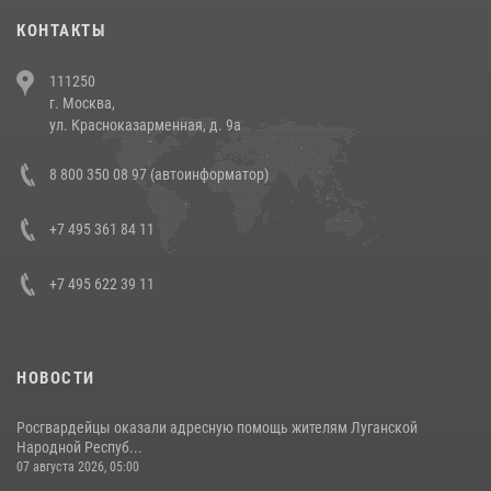
30 июля 2026, 08:00
1
КОНТАКТЫ
В Челябинске росгвардейцы задержали злоумышленников,
111250
напавших на бригаду скорой помощи (видео)
г. Москва,
14 июля 2026, 12:20
1
ул. Красноказарменная, д. 9а
В Росгвардии прошла военно-научная конференция по обобщению
8 800 350 08 97 (автоинформатор)
боевого опыта
08 июля 2026, 07:01
+7 495 361 84 11
+7 495 622 39 11
НОВОСТИ
Росгвардейцы оказали адресную помощь жителям Луганской
Народной Респуб...
07 августа 2026, 05:00