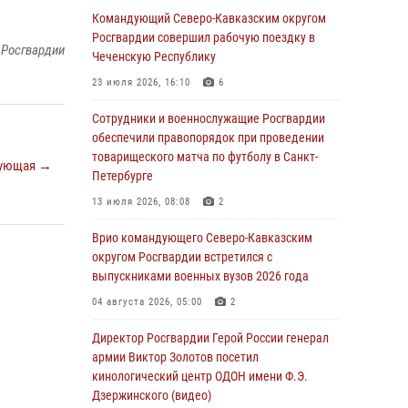
Росгвардейцы провели выставку вооружения
Командующий Северо-Кавказским округом
для участников сбора «Гвардеец» в Пензе
Росгвардии совершил рабочую поездку в
 Росгвардии
(видео)
Чеченскую Республику
06 августа 2026, 12:00
2
1
23 июля 2026, 16:10
6
В Курске росгвардейцы приняли участие в
Сотрудники и военнослужащие Росгвардии
митинге, посвященном второй годовщине
обеспечили правопорядок при проведении
вторжения ВСУ на территорию области
товарищеского матча по футболу в Санкт-
ующая →
Петербурге
06 августа 2026, 11:56
4
13 июля 2026, 08:08
2
В Санкт-Петербурге наряд Росгвардии
задержал правонарушителя, угрожавшего
Врио командующего Северо-Кавказским
подростку травматическим пистолетом
округом Росгвардии встретился с
выпускниками военных вузов 2026 года
06 августа 2026, 11:33
1
04 августа 2026, 05:00
2
В Зауралье при содействии СОБР Росгвардии
ликвидирована крупная нарколаборатория
Директор Росгвардии Герой России генерал
армии Виктор Золотов посетил
06 августа 2026, 11:27
кинологический центр ОДОН имени Ф.Э.
Дзержинского (видео)
В Москве росгвардейцы задержали троих