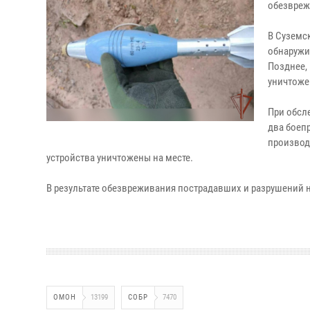
обезвреж
В Суземс
обнаружи
Позднее,
уничтоже
При обсл
два боеп
производ
устройства уничтожены на месте.
В результате обезвреживания пострадавших и разрушений н
ОМОН
13199
СОБР
7470