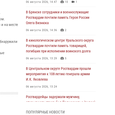
06 августа 2026, 14:47
10
1
В Брянске сотрудники и военнослужащие
»
Росгвардии почтили память Героя России
ом.
Олега Визнюка
 и на месте
06 августа 2026, 14:36
2
В кинологическом центре Уральского округа
обнаружили
Росгвардии почтили память товарищей,
погибших при исполнении воинского долга
ные
06 августа 2026, 13:29
5
В Центральном округе Росгвардии прошли
мероприятия к 108‑летию генерала армии
И.К. Яковлева
06 августа 2026, 13:24
Росгвардейцы задержали мужчину,
открывшего стрельбу в Подмосковье (видео)
06 августа 2026, 12:35
1
ПОПУЛЯРНЫЕ НОВОСТИ