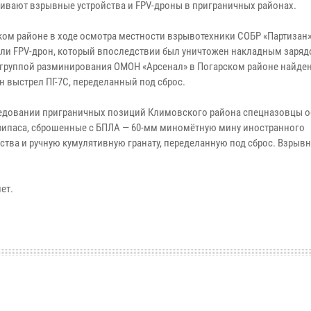
ивают взрывные устройства и FPV-дроны в приграничных районах.
ком районе в ходе осмотра местности взрывотехники СОБР «Партизан
ли FPV-дрон, который впоследствии был уничтожен накладным заряд
 группой разминирования ОМОН «Арсенал» в Погарском районе найден
н выстрел ПГ-7С, переделанный под сброс.
едовании приграничных позиций Климовского района спецназовцы 
рипаса, сброшенные с БПЛА — 60-мм миномётную мину иностранного
ства и ручную кумулятивную гранату, переделанную под сброс. Взрыв
ет.