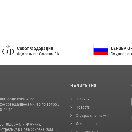
ет Федерации
СЕРВЕР ОРГАНОВ
рального Собрания РФ
Государственной власти РФ
И
НАВИГАЦИЯ
овгороде состоялось
Главная
ое совещание-семинар по вопро...
Новости
26, 14:47
Федеральная служба
Деятельность
цы задержали мужчину,
стрельбу в Подмосковье (вид...