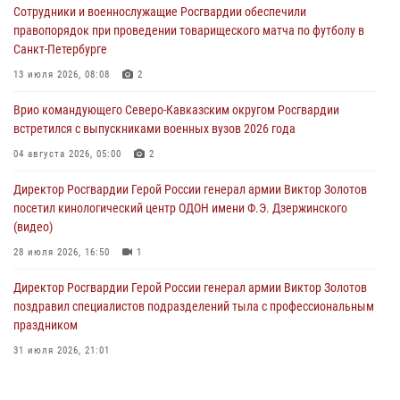
Сотрудники и военнослужащие Росгвардии обеспечили
Кузбассе
правопорядок при проведении товарищеского матча по футболу в
08 августа 2026, 07:00
Санкт-Петербурге
В Москве росгвардейцы оказали помощь медикам и девушке с
13 июля 2026, 08:08
2
ограниченными возможностями здоровья (видео)
Врио командующего Северо-Кавказским округом Росгвардии
08 августа 2026, 06:32
1
встретился с выпускниками военных вузов 2026 года
Спецназ Росгвардии в Марий Эл почтил память товарища на
04 августа 2026, 05:00
2
тактическом турнире (видео)
Директор Росгвардии Герой России генерал армии Виктор Золотов
08 августа 2026, 06:15
9
1
посетил кинологический центр ОДОН имени Ф.Э. Дзержинского
(видео)
28 июля 2026, 16:50
1
Директор Росгвардии Герой России генерал армии Виктор Золотов
поздравил специалистов подразделений тыла с профессиональным
праздником
31 июля 2026, 21:01
В ОГВ(с) завершилась служебная командировка сотрудников ОМОН