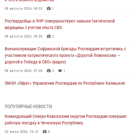
08 августа 2026, 09:03
1
Росгвардейцы в ЛНР совершенствуют навыки тактической
медицины с учетом опыта СВО
08 августа 2026, 09:00
2
Военнослужащие Софринской бригады Росгвардии встретились с
участником патриотического проекта «Дорогой Ломоносова —
дорогой к Победе в СВО» (видео)
08 августа 2026, 07:00
2
1
ОМОН «Ойрат» Управления Росгвардии по Республике Калмыкия
исполнилось 20 лет
08 августа 2026, 07:00
ПОПУЛЯРНЫЕ НОВОСТИ
В Кабардино-Балкарии сотрудники Росгвардии провели турнир по
Командующий Северо-Кавказским округом Росгвардии совершил
настольному теннису ко Дню физкультурника
рабочую поездку в Чеченскую Республику
08 августа 2026, 07:00
23 июля 2026, 16:10
6
Росгвардейцы обеспечили безопасность «Поезда Победы» в