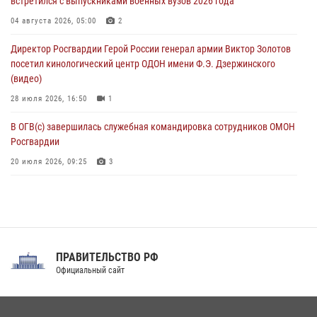
встретился с выпускниками военных вузов 2026 года
06 августа 2026, 11:33
1
04 августа 2026, 05:00
2
В Зауралье при содействии СОБР Росгвардии ликвидирована
Директор Росгвардии Герой России генерал армии Виктор Золотов
крупная нарколаборатория
посетил кинологический центр ОДОН имени Ф.Э. Дзержинского
06 августа 2026, 11:27
(видео)
28 июля 2026, 16:50
1
В ОГВ(с) завершилась служебная командировка сотрудников ОМОН
Росгвардии
20 июля 2026, 09:25
3
Директор Росгвардии Герой России генерал армии Виктор Золотов
поздравил специалистов подразделений тыла с профессиональным
праздником
31 июля 2026, 21:01
ПРАВИТЕЛЬСТВО РФ
Праздник «Один день с Росгвардией» к 105-летию Центрального
Официальный сайт
округа прошел на Поклонной горе
18 июля 2026, 13:43
15
1