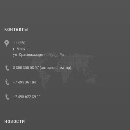
При силовой поддержке СОБР Росгвардии в Иркутской области
повели рейды по соблюдению миграционного законодательства
(видео)
30 июля 2026, 08:00
1
КОНТАКТЫ
В Челябинске росгвардейцы задержали злоумышленников,
111250
напавших на бригаду скорой помощи (видео)
г. Москва,
14 июля 2026, 12:20
1
ул. Красноказарменная, д. 9а
В Росгвардии прошла военно-научная конференция по обобщению
8 800 350 08 97 (автоинформатор)
боевого опыта
08 июля 2026, 07:01
+7 495 361 84 11
+7 495 622 39 11
НОВОСТИ