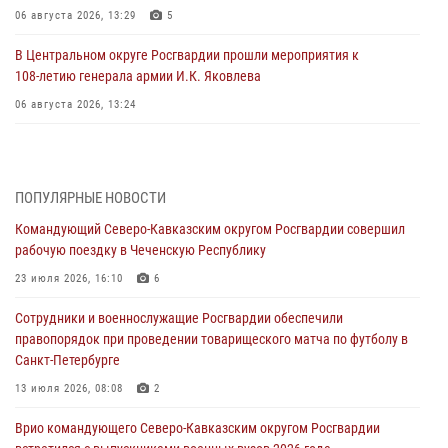
06 августа 2026, 13:29
5
В Центральном округе Росгвардии прошли мероприятия к
108‑летию генерала армии И.К. Яковлева
06 августа 2026, 13:24
Росгвардейцы задержали мужчину, открывшего стрельбу в
Подмосковье (видео)
06 августа 2026, 12:35
1
ПОПУЛЯРНЫЕ НОВОСТИ
Командующий Северо-Кавказским округом Росгвардии совершил
Росгвардейцы провели выставку вооружения для участников сбора
рабочую поездку в Чеченскую Республику
«Гвардеец» в Пензе (видео)
23 июля 2026, 16:10
6
06 августа 2026, 12:00
2
1
Сотрудники и военнослужащие Росгвардии обеспечили
В Курске росгвардейцы приняли участие в митинге, посвященном
правопорядок при проведении товарищеского матча по футболу в
второй годовщине вторжения ВСУ на территорию области
Санкт-Петербурге
06 августа 2026, 11:56
4
13 июля 2026, 08:08
2
В Санкт-Петербурге наряд Росгвардии задержал правонарушителя,
Врио командующего Северо-Кавказским округом Росгвардии
угрожавшего подростку травматическим пистолетом