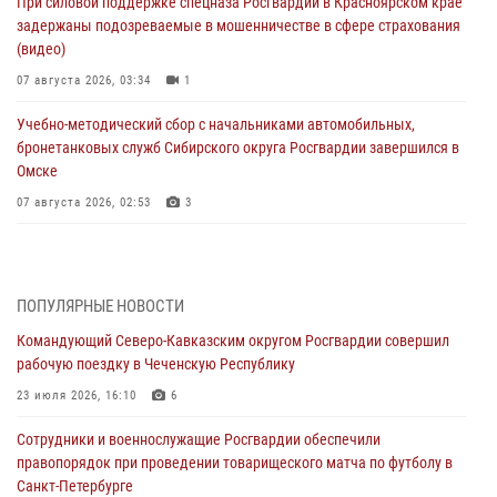
При силовой поддержке спецназа Росгвардии в Красноярском крае
задержаны подозреваемые в мошенничестве в сфере страхования
(видео)
07 августа 2026, 03:34
1
Учебно-методический сбор с начальниками автомобильных,
бронетанковых служб Сибирского округа Росгвардии завершился в
Омске
07 августа 2026, 02:53
3
Генерал-полковник Олег Плохой поздравил специалистов
организационно-штатных подразделений Росгвардии с
профессиональным праздником
ПОПУЛЯРНЫЕ НОВОСТИ
06 августа 2026, 21:01
Командующий Северо-Кавказским округом Росгвардии совершил
рабочую поездку в Чеченскую Республику
В Нижнем Новгороде состоялось Всероссийское совещание-
семинар по вопросам развития вневедомственной охраны
23 июля 2026, 16:10
6
Росгвардии (видео)
Сотрудники и военнослужащие Росгвардии обеспечили
06 августа 2026, 14:47
10
1
правопорядок при проведении товарищеского матча по футболу в
Санкт-Петербурге
В Брянске сотрудники и военнослужащие Росгвардии почтили