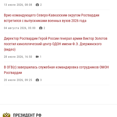
память Героя России Олега Визнюка
13 июля 2026, 08:08
2
06 августа 2026, 14:36
2
Врио командующего Северо-Кавказским округом Росгвардии
встретился с выпускниками военных вузов 2026 года
В кинологическом центре Уральского округа Росгвардии почтили
память товарищей, погибших при исполнении воинского долга
04 августа 2026, 05:00
2
06 августа 2026, 13:29
5
Директор Росгвардии Герой России генерал армии Виктор Золотов
посетил кинологический центр ОДОН имени Ф.Э. Дзержинского
В Центральном округе Росгвардии прошли мероприятия к
(видео)
108‑летию генерала армии И.К. Яковлева
28 июля 2026, 16:50
1
06 августа 2026, 13:24
В ОГВ(с) завершилась служебная командировка сотрудников ОМОН
Росгвардии
20 июля 2026, 09:25
3
Директор Росгвардии Герой России генерал армии Виктор Золотов
поздравил специалистов подразделений тыла с профессиональным
праздником
31 июля 2026, 21:01
ПРЕЗИДЕНТ РФ