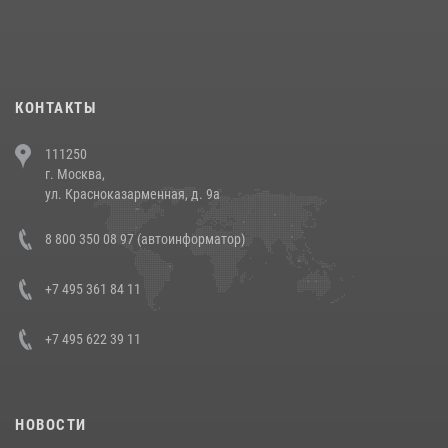
При силовой поддержке СОБР Росгвардии в Иркутской области
повели рейды по соблюдению миграционного законодательства
(видео)
30 июля 2026, 08:00
1
КОНТАКТЫ
В Челябинске росгвардейцы задержали злоумышленников,
111250
напавших на бригаду скорой помощи (видео)
г. Москва,
14 июля 2026, 12:20
1
ул. Красноказарменная, д. 9а
В Росгвардии прошла военно-научная конференция по обобщению
8 800 350 08 97 (автоинформатор)
боевого опыта
08 июля 2026, 07:01
+7 495 361 84 11
+7 495 622 39 11
НОВОСТИ