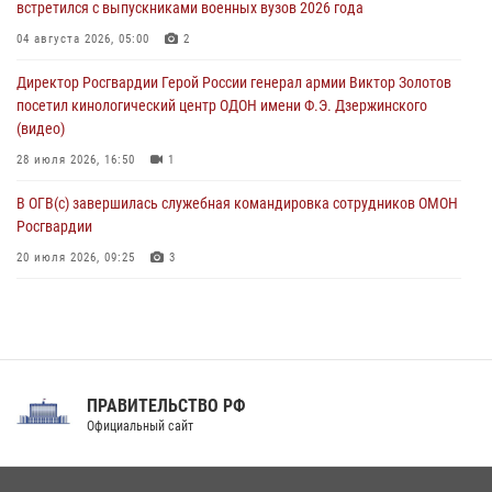
встретился с выпускниками военных вузов 2026 года
06 августа 2026, 11:33
1
04 августа 2026, 05:00
2
В Зауралье при содействии СОБР Росгвардии ликвидирована
Директор Росгвардии Герой России генерал армии Виктор Золотов
крупная нарколаборатория
посетил кинологический центр ОДОН имени Ф.Э. Дзержинского
06 августа 2026, 11:27
(видео)
28 июля 2026, 16:50
1
В ОГВ(с) завершилась служебная командировка сотрудников ОМОН
Росгвардии
20 июля 2026, 09:25
3
Директор Росгвардии Герой России генерал армии Виктор Золотов
поздравил специалистов подразделений тыла с профессиональным
праздником
31 июля 2026, 21:01
ПРАВИТЕЛЬСТВО РФ
Праздник «Один день с Росгвардией» к 105-летию Центрального
Официальный сайт
округа прошел на Поклонной горе
18 июля 2026, 13:43
15
1