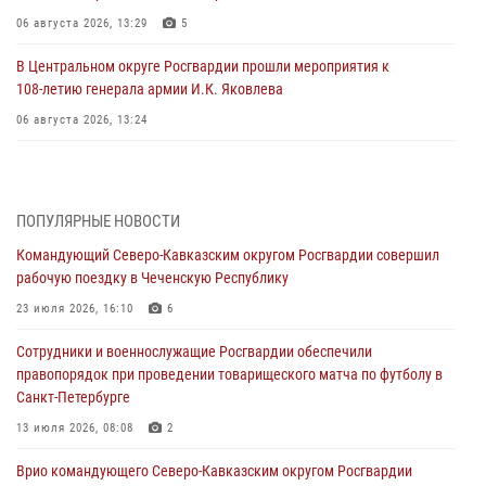
06 августа 2026, 13:29
5
В Центральном округе Росгвардии прошли мероприятия к
108‑летию генерала армии И.К. Яковлева
06 августа 2026, 13:24
Росгвардейцы задержали мужчину, открывшего стрельбу в
Подмосковье (видео)
06 августа 2026, 12:35
1
ПОПУЛЯРНЫЕ НОВОСТИ
Командующий Северо-Кавказским округом Росгвардии совершил
Росгвардейцы провели выставку вооружения для участников сбора
рабочую поездку в Чеченскую Республику
«Гвардеец» в Пензе (видео)
23 июля 2026, 16:10
6
06 августа 2026, 12:00
2
1
Сотрудники и военнослужащие Росгвардии обеспечили
В Курске росгвардейцы приняли участие в митинге, посвященном
правопорядок при проведении товарищеского матча по футболу в
второй годовщине вторжения ВСУ на территорию области
Санкт-Петербурге
06 августа 2026, 11:56
4
13 июля 2026, 08:08
2
В Санкт-Петербурге наряд Росгвардии задержал правонарушителя,
Врио командующего Северо-Кавказским округом Росгвардии
угрожавшего подростку травматическим пистолетом