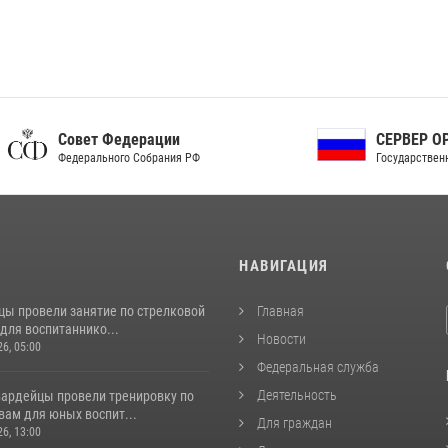
ет Федерации
СЕРВЕР ОРГАНОВ
рального Собрания РФ
Государственной власти РФ
И
НАВИГАЦИЯ
цы провели занятие по стрелковой
Главная
для воспитаннико...
Новости
26, 05:00
Федеральная служба
Деятельность
вардейцы провели тренировку по
вам для юных воспит...
Для граждан
26, 13:00