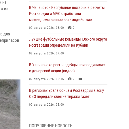
и из
В Чеченской Республике пожарные расчеты
го из
Росгвардии и МЧС отработали
межведомственное взаимодействие
09 августа 2026, 08:00
2
ов для
Лучшие футбольные команды Южного округа
оеприпасов
Росгвардии определили на Кубани
09 августа 2026, 07:00
В Ульяновске росгвардейцы присоединились
к донорской акции (видео)
09 августа 2026, 06:15
2
1
В регионах Урала бойцам Росгвардии в зону
СВО передали свежие тиражи газет
09 августа 2026, 05:00
Росгвардейцы провели занятие по
стрелковой подготовке для воспитанников
ПОПУЛЯРНЫЕ НОВОСТИ
Центра детского, юношеского туризма и