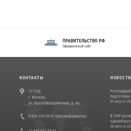
ПРАВИТЕЛЬСТВО РФ
Сов
Официальный сайт
Феде
КОНТАКТЫ
НОВОСТ
Росгвардей
111250
подготовке 
г. Москва,
09 августа 20
ул. Красноказарменная, д. 9а
В ЛНР росг
8 800 350 08 97 (автоинформатор)
единоборст
08 августа 20
+7 495 361 84 11