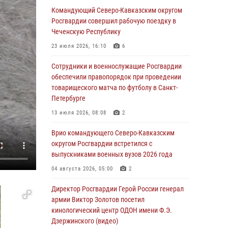
краеведения Луганской Народной
Командующий Северо-Кавказским округом
Республики
Росгвардии совершил рабочую поездку в
Чеченскую Республику
09 августа 2026, 05:00
23 июля 2026, 16:10
6
Всероссийская ведомственная акции
«Каникулы с Росгвардией проходит в Сибири
Сотрудники и военнослужащие Росгвардии
обеспечили правопорядок при проведении
09 августа 2026, 04:00
5
товарищеского матча по футболу в Санкт-
Петербурге
Росгвардейцы провели патриотическое
занятие для детей на Поклонной горе в
13 июля 2026, 08:08
2
Москве (видео)
Врио командующего Северо-Кавказским
08 августа 2026, 14:10
3
1
округом Росгвардии встретился с
выпускниками военных вузов 2026 года
В ЛНР росгвардейцы провели тренировку по
единоборствам для юных воспитанников
04 августа 2026, 05:00
2
спортивной школы
Директор Росгвардии Герой России генерал
08 августа 2026, 13:00
1
армии Виктор Золотов посетил
кинологический центр ОДОН имени Ф.Э.
Сотрудники Росгвардии присоединились к
Дзержинского (видео)
утренней разминке у стен музея истории