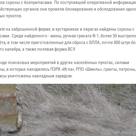
ли схроны с боеприпасами. По поступившей оперативной информаци
йствующих органов они провели блокирование и обследование одно
ых пунктов.
ате на заброшенной ферме, в кустарниках и оврагах найдены схроны с
ами. Среди найденного - мины, ручная граната Ф-1, более 50 выстрел
та, в том числе приготовленные для сброса с БПЛА, почти 800 штук б
о калибра, а также полевая форма ВСУ.
 ходе поисковых мероприятий в других населённых пунктах, силами
, в которых находились ПЗРК «Игла», РПО «Шмель», гранты, патроны,
ипасы уничтожены накладным зарядом.