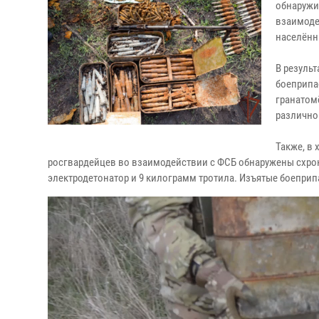
обнаружи
взаимоде
населённ
В результ
боеприпас
гранатомё
различног
Также, в
росгвардейцев во взаимодействии с ФСБ обнаружены схроны
электродетонатор и 9 килограмм тротила. Изъятые боепр