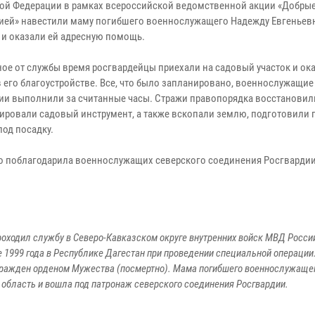
ой Федерации в рамках всероссийской ведомственной акции «Добрые
ией» навестили маму погибшего военнослужащего Надежду Евгеньев
 и оказали ей адресную помощь.
ное от службы время росгвардейцы приехали на садовый участок и ок
 его благоустройстве. Все, что было запланировано, военнослужащие
ии выполнили за считанные часы. Стражи правопорядка восстановили
ировали садовый инструмент, а также вскопали землю, подготовили 
под посадку.
но поблагодарила военнослужащих северского соединения Росгвардии
оходил службу в Северо-Кавказском округе внутренних войск МВД России
е 1999 года в Республике Дагестан при проведении специальной операции
гражден орденом Мужества (посмертно). Мама погибшего военнослужащ
 область и вошла под патронаж северского соединения Росгвардии.