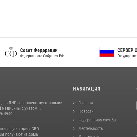
ет Федерации
СЕРВЕР ОРГАНОВ
рального Собрания РФ
Государственной власти РФ
И
НАВИГАЦИЯ
цы в ЛНР совершенствуют навыки
Главная
 медицины с учетом...
Новости
26, 09:00
Федеральная служба
Деятельность
лняющие задачи СВО
цы получают из дома