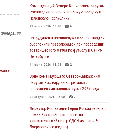
Командующий Северо-Кавказским округом
Росгвардейцы обеспечили безопасность
Росгвардии совершил рабочую поездку в
«Поезда Победы» в Кузбассе
Чеченскую Республику
08 августа 2026, 07:00
23 июля 2026, 16:10
6
й Федерации
В Кабардино-Балкарии сотрудники
Сотрудники и военнослужащие Росгвардии
Росгвардии провели турнир по настольному
обеспечили правопорядок при проведении
теннису ко Дню физкультурника
товарищеского матча по футболу в Санкт-
Петербурге
08 августа 2026, 07:00
13 июля 2026, 08:08
2
В Москве росгвардейцы оказали помощь
ующая →
медикам и девушке с ограниченными
Врио командующего Северо-Кавказским
возможностями здоровья (видео)
округом Росгвардии встретился с
выпускниками военных вузов 2026 года
08 августа 2026, 06:32
1
04 августа 2026, 05:00
2
Спецназ Росгвардии в Марий Эл почтил
память товарища на тактическом турнире
Директор Росгвардии Герой России генерал
(видео)
армии Виктор Золотов посетил
кинологический центр ОДОН имени Ф.Э.
08 августа 2026, 06:15
9
1
Дзержинского (видео)