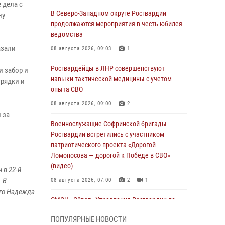
 дела с
В Северо-Западном округе Росгвардии
ну
продолжаются мероприятия в честь юбилея
ведомства
азали
08 августа 2026, 09:03
1
Росгвардейцы в ЛНР совершенствуют
 забор и
навыки тактической медицины с учетом
грядки и
опыта СВО
08 августа 2026, 09:00
2
 за
Военнослужащие Софринской бригады
Росгвардии встретились с участником
патриотического проекта «Дорогой
Ломоносова — дорогой к Победе в СВО»
(видео)
 в 22-й
. В
08 августа 2026, 07:00
2
1
его Надежда
ОМОН «Ойрат» Управления Росгвардии по
Республике Калмыкия исполнилось 20 лет
ПОПУЛЯРНЫЕ НОВОСТИ
08 августа 2026, 07:00