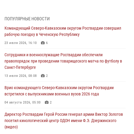
Днем физкультурника
07 августа 2026, 21:01
ПОПУЛЯРНЫЕ НОВОСТИ
«Росгвардия. Вехи истории»: первая антитеррористическая
Командующий Северо-Кавказским округом Росгвардии совершил
операция войск правопорядка
рабочую поездку в Чеченскую Республику
07 августа 2026, 15:28
1
23 июля 2026, 16:10
6
В Башкортостане при силовой поддержке спецназа Росгвардии
Сотрудники и военнослужащие Росгвардии обеспечили
пресечена противоправная деятельность, связанная с пропагандой
правопорядок при проведении товарищеского матча по футболу в
терроризма (видео)
Санкт-Петербурге
07 августа 2026, 13:30
1
13 июля 2026, 08:08
2
В Югре при содействии спецназа Росгвардии пресечено более 180
Врио командующего Северо-Кавказским округом Росгвардии
нарушений миграционного законодательства
встретился с выпускниками военных вузов 2026 года
07 августа 2026, 12:54
04 августа 2026, 05:00
2
Тонувшего ребенка спас росгвардеец в Краснодарском крае
Директор Росгвардии Герой России генерал армии Виктор Золотов
07 августа 2026, 12:37
посетил кинологический центр ОДОН имени Ф.Э. Дзержинского
(видео)