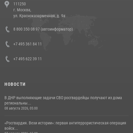
111250
напавших на бригаду скорой помощи (видео)
г. Москва,
14 июля 2026, 12:20
1
ул. Красноказарменная, д. 9а
В Росгвардии прошла военно-научная конференция по обобщению
8 800 350 08 97 (автоинформатор)
боевого опыта
08 июля 2026, 07:01
+7 495 361 84 11
+7 495 622 39 11
НОВОСТИ
В ДНР выполняющие задачи СВО росгвардейцы получают из дома
региональны...
08 августа 2026, 05:00
«Росгвардия. Вехи истории»: первая антитеррористическая операция
войск...