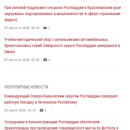
При силовой поддержке спецназа Росгвардии в Красноярском крае
задержаны подозреваемые в мошенничестве в сфере страхования
(видео)
07 августа 2026, 03:34
1
Учебно-методический сбор с начальниками автомобильных,
бронетанковых служб Сибирского округа Росгвардии завершился в
Омске
07 августа 2026, 02:53
3
Генерал-полковник Олег Плохой поздравил специалистов
организационно-штатных подразделений Росгвардии с
профессиональным праздником
ПОПУЛЯРНЫЕ НОВОСТИ
06 августа 2026, 21:01
Командующий Северо-Кавказским округом Росгвардии совершил
рабочую поездку в Чеченскую Республику
В Нижнем Новгороде состоялось Всероссийское совещание-
семинар по вопросам развития вневедомственной охраны
23 июля 2026, 16:10
6
Росгвардии (видео)
Сотрудники и военнослужащие Росгвардии обеспечили
06 августа 2026, 14:47
10
1
правопорядок при проведении товарищеского матча по футболу в