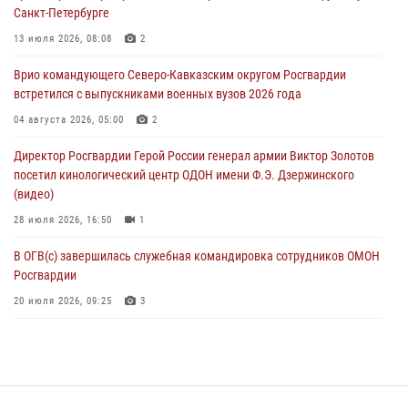
Санкт-Петербурге
В Брянске сотрудники и военнослужащие Росгвардии почтили
память Героя России Олега Визнюка
13 июля 2026, 08:08
2
06 августа 2026, 14:36
2
Врио командующего Северо-Кавказским округом Росгвардии
встретился с выпускниками военных вузов 2026 года
В кинологическом центре Уральского округа Росгвардии почтили
память товарищей, погибших при исполнении воинского долга
04 августа 2026, 05:00
2
06 августа 2026, 13:29
5
Директор Росгвардии Герой России генерал армии Виктор Золотов
посетил кинологический центр ОДОН имени Ф.Э. Дзержинского
В Центральном округе Росгвардии прошли мероприятия к
(видео)
108‑летию генерала армии И.К. Яковлева
28 июля 2026, 16:50
1
06 августа 2026, 13:24
В ОГВ(с) завершилась служебная командировка сотрудников ОМОН
Росгвардии
20 июля 2026, 09:25
3
Директор Росгвардии Герой России генерал армии Виктор Золотов
поздравил специалистов подразделений тыла с профессиональным
праздником
31 июля 2026, 21:01