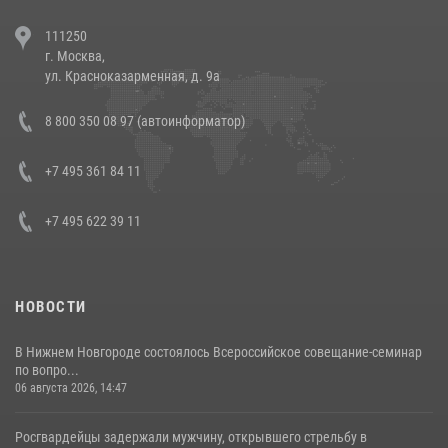
В Челябинске росгвардейцы задержали злоумышленников,
111250
напавших на бригаду скорой помощи (видео)
г. Москва,
14 июля 2026, 12:20
1
ул. Красноказарменная, д. 9а
В Росгвардии прошла военно-научная конференция по обобщению
8 800 350 08 97 (автоинформатор)
боевого опыта
08 июля 2026, 07:01
+7 495 361 84 11
+7 495 622 39 11
НОВОСТИ
В Нижнем Новгороде состоялось Всероссийское совещание-семинар
по вопро...
06 августа 2026, 14:47
Росгвардейцы задержали мужчину, открывшего стрельбу в