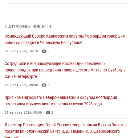
Росгвардейцы задержали мужчину, открывшего стрельбу в
Подмосковье (видео)
06 августа 2026, 12:35
1
ПОПУЛЯРНЫЕ НОВОСТИ
Командующий Северо-Кавказским округом Росгвардии совершил
Росгвардейцы провели выставку вооружения для участников сбора
рабочую поездку в Чеченскую Республику
«Гвардеец» в Пензе (видео)
23 июля 2026, 16:10
6
06 августа 2026, 12:00
2
1
Сотрудники и военнослужащие Росгвардии обеспечили
В Курске росгвардейцы приняли участие в митинге, посвященном
правопорядок при проведении товарищеского матча по футболу в
второй годовщине вторжения ВСУ на территорию области
Санкт-Петербурге
06 августа 2026, 11:56
4
13 июля 2026, 08:08
2
В Санкт-Петербурге наряд Росгвардии задержал правонарушителя,
Врио командующего Северо-Кавказским округом Росгвардии
угрожавшего подростку травматическим пистолетом
встретился с выпускниками военных вузов 2026 года
06 августа 2026, 11:33
1
04 августа 2026, 05:00
2
В Зауралье при содействии СОБР Росгвардии ликвидирована
Директор Росгвардии Герой России генерал армии Виктор Золотов
крупная нарколаборатория
посетил кинологический центр ОДОН имени Ф.Э. Дзержинского
06 августа 2026, 11:27
(видео)