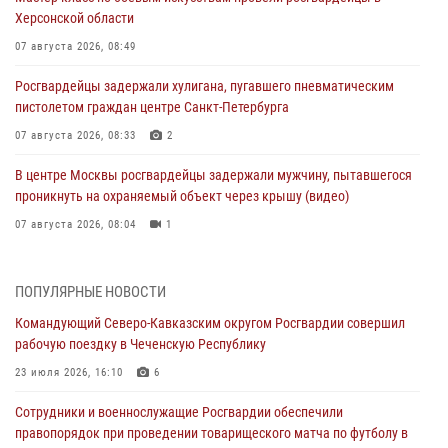
Херсонской области
07 августа 2026, 08:49
Росгвардейцы задержали хулигана, пугавшего пневматическим
пистолетом граждан центре Санкт-Петербурга
07 августа 2026, 08:33
2
В центре Москвы росгвардейцы задержали мужчину, пытавшегося
проникнуть на охраняемый объект через крышу (видео)
07 августа 2026, 08:04
1
Для подразделений Росгвардии, принимающих участие в
специальной военной операции, переданы специальные
ПОПУЛЯРНЫЕ НОВОСТИ
автомобили
Командующий Северо-Кавказским округом Росгвардии совершил
07 августа 2026, 07:53
4
рабочую поездку в Чеченскую Республику
При содействии СОБР Росгвардии в Иркутской области задержаны
23 июля 2026, 16:10
6
подозреваемые в коммерческом подкупе (видео)
Сотрудники и военнослужащие Росгвардии обеспечили
07 августа 2026, 07:51
1
правопорядок при проведении товарищеского матча по футболу в