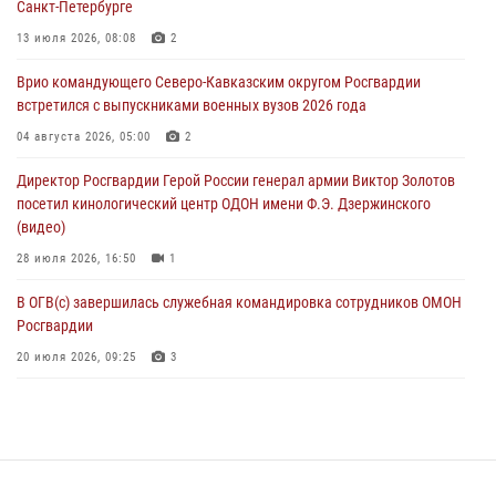
Санкт-Петербурге
Завершился чемпионат Сибирского ордена Жукова округа
Росгвардии по служебно-боевой стрельбе
13 июля 2026, 08:08
2
07 августа 2026, 07:45
9
Врио командующего Северо-Кавказским округом Росгвардии
встретился с выпускниками военных вузов 2026 года
Застрявшую в плуге трактора мину уничтожили росгвардейцы на
Кубани
04 августа 2026, 05:00
2
07 августа 2026, 06:49
1
Директор Росгвардии Герой России генерал армии Виктор Золотов
посетил кинологический центр ОДОН имени Ф.Э. Дзержинского
(видео)
28 июля 2026, 16:50
1
В ОГВ(с) завершилась служебная командировка сотрудников ОМОН
Росгвардии
20 июля 2026, 09:25
3
Директор Росгвардии Герой России генерал армии Виктор Золотов
поздравил специалистов подразделений тыла с профессиональным
праздником
31 июля 2026, 21:01