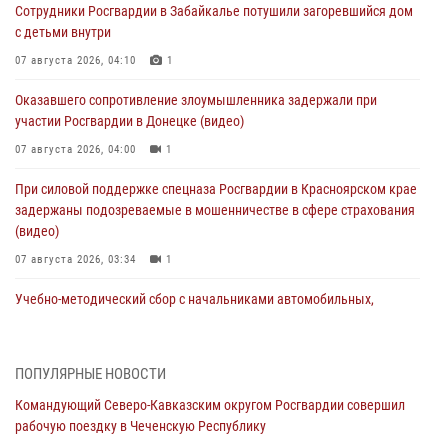
Сотрудники Росгвардии в Забайкалье потушили загоревшийся дом
с детьми внутри
07 августа 2026, 04:10
1
Оказавшего сопротивление злоумышленника задержали при
участии Росгвардии в Донецке (видео)
07 августа 2026, 04:00
1
При силовой поддержке спецназа Росгвардии в Красноярском крае
задержаны подозреваемые в мошенничестве в сфере страхования
(видео)
07 августа 2026, 03:34
1
Учебно-методический сбор с начальниками автомобильных,
бронетанковых служб Сибирского округа Росгвардии завершился в
Омске
07 августа 2026, 02:53
3
ПОПУЛЯРНЫЕ НОВОСТИ
Командующий Северо-Кавказским округом Росгвардии совершил
Генерал-полковник Олег Плохой поздравил специалистов
рабочую поездку в Чеченскую Республику
организационно-штатных подразделений Росгвардии с