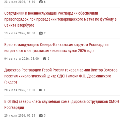
профессиональным праздником
23 июля 2026, 16:10
6
06 августа 2026, 21:01
Сотрудники и военнослужащие Росгвардии обеспечили
правопорядок при проведении товарищеского матча по футболу в
В Нижнем Новгороде состоялось Всероссийское совещание-
Санкт-Петербурге
семинар по вопросам развития вневедомственной охраны
Росгвардии (видео)
13 июля 2026, 08:08
2
06 августа 2026, 14:47
10
1
Врио командующего Северо-Кавказским округом Росгвардии
встретился с выпускниками военных вузов 2026 года
В Брянске сотрудники и военнослужащие Росгвардии почтили
память Героя России Олега Визнюка
04 августа 2026, 05:00
2
06 августа 2026, 14:36
2
Директор Росгвардии Герой России генерал армии Виктор Золотов
посетил кинологический центр ОДОН имени Ф.Э. Дзержинского
В кинологическом центре Уральского округа Росгвардии почтили
(видео)
память товарищей, погибших при исполнении воинского долга
28 июля 2026, 16:50
1
06 августа 2026, 13:29
5
В ОГВ(с) завершилась служебная командировка сотрудников ОМОН
Росгвардии
20 июля 2026, 09:25
3
Директор Росгвардии Герой России генерал армии Виктор Золотов