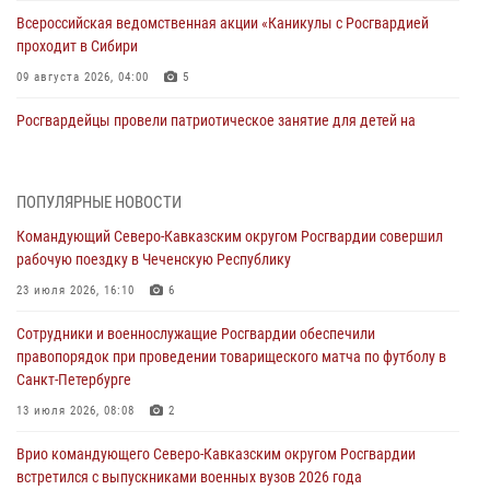
Всероссийская ведомственная акции «Каникулы с Росгвардией
проходит в Сибири
09 августа 2026, 04:00
5
Росгвардейцы провели патриотическое занятие для детей на
Поклонной горе в Москве (видео)
08 августа 2026, 14:10
3
1
ПОПУЛЯРНЫЕ НОВОСТИ
В ЛНР росгвардейцы провели тренировку по единоборствам для
Командующий Северо-Кавказским округом Росгвардии совершил
юных воспитанников спортивной школы
рабочую поездку в Чеченскую Республику
08 августа 2026, 13:00
1
23 июля 2026, 16:10
6
Сотрудники Росгвардии присоединились к утренней разминке у
Сотрудники и военнослужащие Росгвардии обеспечили
стен музея истории космонавтики в Калуге
правопорядок при проведении товарищеского матча по футболу в
08 августа 2026, 09:29
2
Санкт-Петербурге
В Северо-Западном округе Росгвардии продолжаются мероприятия
13 июля 2026, 08:08
2
в честь юбилея ведомства
Врио командующего Северо-Кавказским округом Росгвардии
08 августа 2026, 09:03
1
встретился с выпускниками военных вузов 2026 года