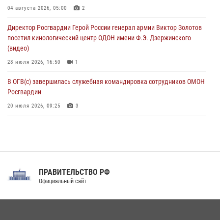
Росгвардейцы в ЛНР совершенствуют навыки тактической
04 августа 2026, 05:00
2
медицины с учетом опыта СВО
Директор Росгвардии Герой России генерал армии Виктор Золотов
08 августа 2026, 09:00
2
посетил кинологический центр ОДОН имени Ф.Э. Дзержинского
(видео)
28 июля 2026, 16:50
1
В ОГВ(с) завершилась служебная командировка сотрудников ОМОН
Росгвардии
20 июля 2026, 09:25
3
Директор Росгвардии Герой России генерал армии Виктор Золотов
поздравил специалистов подразделений тыла с профессиональным
праздником
31 июля 2026, 21:01
ПРАВИТЕЛЬСТВО РФ
Праздник «Один день с Росгвардией» к 105-летию Центрального
Официальный сайт
округа прошел на Поклонной горе
18 июля 2026, 13:43
15
1