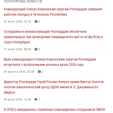
06 августа 2026, 12:35
1
ПОПУЛЯРНЫЕ НОВОСТИ
Командующий Северо-Кавказским округом Росгвардии совершил
Росгвардейцы провели выставку вооружения для участников сбора
рабочую поездку в Чеченскую Республику
«Гвардеец» в Пензе (видео)
23 июля 2026, 16:10
6
06 августа 2026, 12:00
2
1
Сотрудники и военнослужащие Росгвардии обеспечили
В Курске росгвардейцы приняли участие в митинге, посвященном
правопорядок при проведении товарищеского матча по футболу в
второй годовщине вторжения ВСУ на территорию области
Санкт-Петербурге
06 августа 2026, 11:56
4
13 июля 2026, 08:08
2
В Санкт-Петербурге наряд Росгвардии задержал правонарушителя,
Врио командующего Северо-Кавказским округом Росгвардии
угрожавшего подростку травматическим пистолетом
встретился с выпускниками военных вузов 2026 года
06 августа 2026, 11:33
1
04 августа 2026, 05:00
2
В Зауралье при содействии СОБР Росгвардии ликвидирована
Директор Росгвардии Герой России генерал армии Виктор Золотов
крупная нарколаборатория
посетил кинологический центр ОДОН имени Ф.Э. Дзержинского
06 августа 2026, 11:27
(видео)
28 июля 2026, 16:50
1
В ОГВ(с) завершилась служебная командировка сотрудников ОМОН