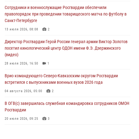
В Москве дети сотрудников и военнослужащих Росгвардии
Сотрудники и военнослужащие Росгвардии обеспечили
посетили мастер-класс по художественной гимнастике
правопорядок при проведении товарищеского матча по футболу в
05 августа 2026, 13:00
3
Санкт-Петербурге
Офицеры Росгвардии и ветераны войск правопорядка почтили
13 июля 2026, 08:08
2
память генерала армии Ивана Кирилловича Яковлева
Директор Росгвардии Герой России генерал армии Виктор Золотов
05 августа 2026, 12:40
6
посетил кинологический центр ОДОН имени Ф.Э. Дзержинского
(видео)
Росгвардейцы приняли участие в акции «Волна памяти»,
посвящённой 83‑й годовщине освобождения Белгорода от
28 июля 2026, 16:50
1
немецко‑фашистских захватчиков
Врио командующего Северо-Кавказским округом Росгвардии
05 августа 2026, 12:13
1
встретился с выпускниками военных вузов 2026 года
04 августа 2026, 05:00
2
В ОГВ(с) завершилась служебная командировка сотрудников ОМОН
Росгвардии
20 июля 2026, 09:25
3
Директор Росгвардии Герой России генерал армии Виктор Золотов
поздравил специалистов подразделений тыла с профессиональным