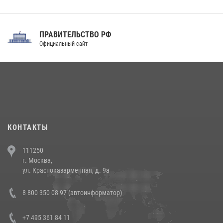
праздником
31 июля 2026, 21:01
ПРАВИТЕЛЬСТВО РФ
Праздник «Один день с Росгвардией» к 105-летию Центрального
Официальный сайт
округа прошел на Поклонной горе
18 июля 2026, 13:43
15
1
При силовой поддержке СОБР Росгвардии в Иркутской области
повели рейды по соблюдению миграционного законодательства
(видео)
30 июля 2026, 08:00
1
КОНТАКТЫ
В Челябинске росгвардейцы задержали злоумышленников,
111250
напавших на бригаду скорой помощи (видео)
г. Москва,
14 июля 2026, 12:20
1
ул. Красноказарменная, д. 9а
В Росгвардии прошла военно-научная конференция по обобщению
8 800 350 08 97 (автоинформатор)
боевого опыта
08 июля 2026, 07:01
+7 495 361 84 11