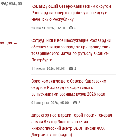
й Федерации
Командующий Северо-Кавказским округом
06 августа 2026, 21:01
Росгвардии совершил рабочую поездку в
В Нижнем Новгороде состоялось
Чеченскую Республику
Всероссийское совещание-семинар по
23 июля 2026, 16:10
6
вопросам развития вневедомственной
охраны Росгвардии (видео)
Сотрудники и военнослужащие Росгвардии
ующая →
обеспечили правопорядок при проведении
06 августа 2026, 14:47
10
1
товарищеского матча по футболу в Санкт-
В Брянске сотрудники и военнослужащие
Петербурге
Росгвардии почтили память Героя России
13 июля 2026, 08:08
2
Олега Визнюка
Врио командующего Северо-Кавказским
06 августа 2026, 14:36
2
округом Росгвардии встретился с
В кинологическом центре Уральского округа
выпускниками военных вузов 2026 года
Росгвардии почтили память товарищей,
04 августа 2026, 05:00
2
погибших при исполнении воинского долга
Директор Росгвардии Герой России генерал
06 августа 2026, 13:29
5
армии Виктор Золотов посетил
В Центральном округе Росгвардии прошли
кинологический центр ОДОН имени Ф.Э.
мероприятия к 108‑летию генерала армии
Дзержинского (видео)