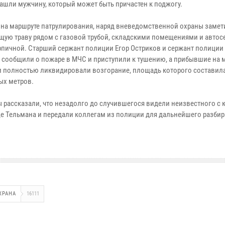
нашли мужчину, который может быть причастен к поджогу.
 на маршруте патрулирования, наряд вневедомственной охраны замет
ую траву рядом с газовой трубой, складскими помещениями и автос
рпичной. Старший сержант полиции Егор Остриков и сержант полиции
 сообщили о пожаре в МЧС и приступили к тушению, а прибывшие на 
и полностью ликвидировали возгорание, площадь которого составила
ых метров.
 рассказали, что незадолго до случившегося видели неизвестного с 
це Тельмана и передали коллегам из полиции для дальнейшего разбир
ХРАНА
16111