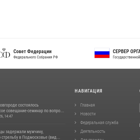
ет Федерации
СЕРВЕР ОРГАНОВ
рального Собрания РФ
Государственной власти РФ
И
НАВИГАЦИЯ
овгороде состоялось
Главная
ое совещание-семинар по вопро...
Новости
26, 14:47
Федеральная служба
Деятельность
цы задержали мужчину,
стрельбу в Подмосковье (вид...