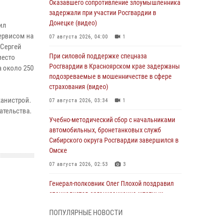
Оказавшего сопротивление злоумышленника
задержали при участии Росгвардии в
Донецке (видео)
ил
ервисом на
07 августа 2026, 04:00
1
 Сергей
При силовой поддержке спецназа
место
Росгвардии в Красноярском крае задержаны
 около 250
подозреваемые в мошенничестве в сфере
страхования (видео)
канистрой.
07 августа 2026, 03:34
1
ательства.
Учебно-методический сбор с начальниками
автомобильных, бронетанковых служб
Сибирского округа Росгвардии завершился в
Омске
07 августа 2026, 02:53
3
Генерал-полковник Олег Плохой поздравил
специалистов организационно-штатных
подразделений Росгвардии с
ПОПУЛЯРНЫЕ НОВОСТИ
профессиональным праздником