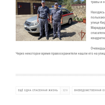
травы и 
Находясь
полыхающ
улице Ки
Марадуда
спасател
квадратн
Очевидцы
Через некоторое время правоохранители нашли его на ули
ЕЩЁ ОДНА СПАСЕННАЯ ЖИЗНЬ
3219
ВНЕВЕДОМСТВЕННАЯ О