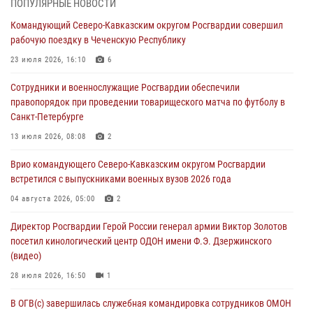
ПОПУЛЯРНЫЕ НОВОСТИ
«Росгвардия. Вехи истории»: первая антитеррористическая
Командующий Северо-Кавказским округом Росгвардии совершил
операция войск правопорядка
рабочую поездку в Чеченскую Республику
07 августа 2026, 15:28
1
23 июля 2026, 16:10
6
В Башкортостане при силовой поддержке спецназа Росгвардии
Сотрудники и военнослужащие Росгвардии обеспечили
пресечена противоправная деятельность, связанная с пропагандой
правопорядок при проведении товарищеского матча по футболу в
терроризма (видео)
Санкт-Петербурге
07 августа 2026, 13:30
1
13 июля 2026, 08:08
2
В Югре при содействии спецназа Росгвардии пресечено более 180
Врио командующего Северо-Кавказским округом Росгвардии
нарушений миграционного законодательства
встретился с выпускниками военных вузов 2026 года
07 августа 2026, 12:54
04 августа 2026, 05:00
2
Тонувшего ребенка спас росгвардеец в Краснодарском крае
Директор Росгвардии Герой России генерал армии Виктор Золотов
07 августа 2026, 12:37
посетил кинологический центр ОДОН имени Ф.Э. Дзержинского
(видео)
28 июля 2026, 16:50
1
В ОГВ(с) завершилась служебная командировка сотрудников ОМОН