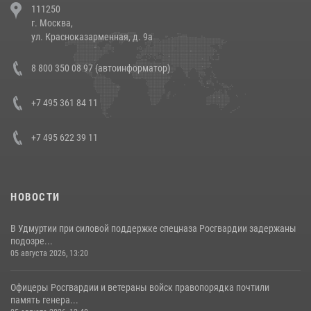
111250
напавших на бригаду скорой помощи (видео)
г. Москва,
14 июля 2026, 12:20
1
ул. Красноказарменная, д. 9а
В Росгвардии прошла военно-научная конференция по обобщению
8 800 350 08 97 (автоинформатор)
боевого опыта
08 июля 2026, 07:01
+7 495 361 84 11
+7 495 622 39 11
НОВОСТИ
В Удмуртии при силовой поддержке спецназа Росгвардии задержаны
подозре...
05 августа 2026, 13:20
Офицеры Росгвардии и ветераны войск правопорядка почтили
память генера...