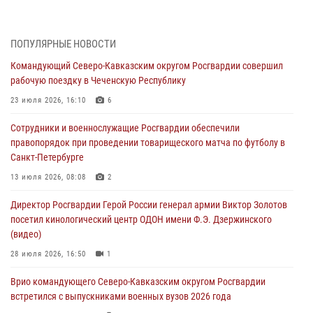
05 августа 2026, 13:25
1
В Удмуртии при силовой поддержке спецназа Росгвардии
ПОПУЛЯРНЫЕ НОВОСТИ
задержаны подозреваемые в мошенничестве под видом оказания
Командующий Северо-Кавказским округом Росгвардии совершил
оздоровительных услуг (видео)
рабочую поездку в Чеченскую Республику
05 августа 2026, 13:20
1
1
23 июля 2026, 16:10
6
В Москве дети сотрудников и военнослужащих Росгвардии
Сотрудники и военнослужащие Росгвардии обеспечили
посетили мастер-класс по художественной гимнастике
правопорядок при проведении товарищеского матча по футболу в
05 августа 2026, 13:00
3
Санкт-Петербурге
Офицеры Росгвардии и ветераны войск правопорядка почтили
13 июля 2026, 08:08
2
память генерала армии Ивана Кирилловича Яковлева
Директор Росгвардии Герой России генерал армии Виктор Золотов
05 августа 2026, 12:40
6
посетил кинологический центр ОДОН имени Ф.Э. Дзержинского
(видео)
Росгвардейцы приняли участие в акции «Волна памяти»,
посвящённой 83‑й годовщине освобождения Белгорода от
28 июля 2026, 16:50
1
немецко‑фашистских захватчиков
Врио командующего Северо-Кавказским округом Росгвардии
05 августа 2026, 12:13
1
встретился с выпускниками военных вузов 2026 года