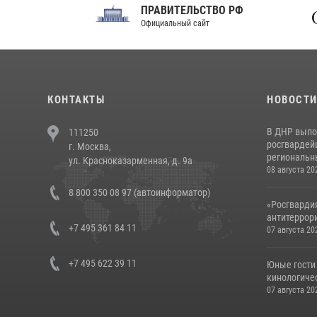
ПРАВИТЕЛЬСТВО РФ
Сов
Официальный сайт
Феде
КОНТАКТЫ
НОВОСТ
В ДНР выпо
111250
росгвардей
г. Москва,
региональны
ул. Красноказарменная, д. 9а
08 августа 20
8 800 350 08 97 (автоинформатор)
«Росгвардия
антитеррори
+7 495 361 84 11
07 августа 20
+7 495 622 39 11
Юные гости 
кинологичес
07 августа 20