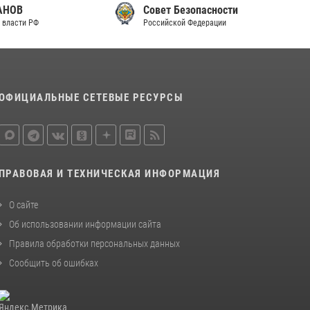
Совет Безопасности
законодательства (видео)
Российской Федерации
30 июля 2026, 08:00
1
В Челябинске росгвардейцы задержали
злоумышленников, напавших на бригаду
скорой помощи (видео)
ОФИЦИАЛЬНЫЕ СЕТЕВЫЕ РЕСУРСЫ
14 июля 2026, 12:20
1
Состоялась рабочая встреча директора
Росгвардии Героя России генерала армии
Виктора Золотова с заместителем
ПРАВОВАЯ И ТЕХНИЧЕСКАЯ ИНФОРМАЦИЯ
полномочного представителя Президента
Российской Федерации в Северо-Кавказском
О сайте
федеральном округе Виталием Кузнецовым
Об использовании информации сайта
30 июля 2026, 15:35
4
Правила обработки персональных данных
Сообщить об ошибках