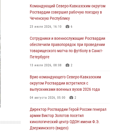
Спецназ Росгвардии в Марий Эл почтил
Командующий Северо-Кавказским округом
память товарища на тактическом турнире
Росгвардии совершил рабочую поездку в
(видео)
Чеченскую Республику
08 августа 2026, 06:15
9
1
23 июля 2026, 16:10
6
День физкультурника в Уральском округе
Сотрудники и военнослужащие Росгвардии
Росгвардии отметили турнирами, мастер-
обеспечили правопорядок при проведении
классами и легкоатлетическими забегами
товарищеского матча по футболу в Санкт-
Петербурге
08 августа 2026, 06:03
9
13 июля 2026, 08:08
2
Кинологи Росгвардии со всей страны
приступили к новому курсу подготовки на
Врио командующего Северо-Кавказским
Урале
округом Росгвардии встретился с
выпускниками военных вузов 2026 года
08 августа 2026, 05:00
3
04 августа 2026, 05:00
2
В ДНР выполняющие задачи СВО
росгвардейцы получают из дома
Директор Росгвардии Герой России генерал
региональные газеты и поддержку земляков
армии Виктор Золотов посетил
кинологический центр ОДОН имени Ф.Э.
08 августа 2026, 05:00
Дзержинского (видео)