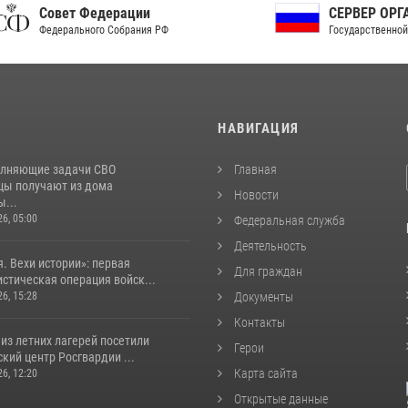
ет Федерации
СЕРВЕР ОРГАНОВ
рального Собрания РФ
Государственной власти РФ
И
НАВИГАЦИЯ
лняющие задачи СВО
Главная
цы получают из дома
Новости
...
26, 05:00
Федеральная служба
Деятельность
. Вехи истории»: первая
Для граждан
стическая операция войск...
26, 15:28
Документы
Контакты
из летних лагерей посетили
Герои
кий центр Росгвардии ...
Карта сайта
26, 12:20
Открытые данные