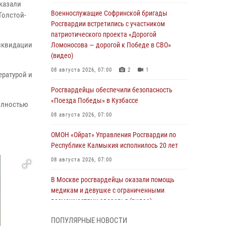
оказали
Военнослужащие Софринской бригады
Толстой-
Росгвардии встретились с участником
патриотического проекта «Дорогой
ликвидации
Ломоносова — дорогой к Победе в СВО»
(видео)
08 августа 2026, 07:00
2
1
ратурой и
Росгвардейцы обеспечили безопасность
«Поезда Победы» в Кузбассе
олностью
08 августа 2026, 07:00
ОМОН «Ойрат» Управления Росгвардии по
Республике Калмыкия исполнилось 20 лет
08 августа 2026, 07:00
В Москве росгвардейцы оказали помощь
медикам и девушке с ограниченными
возможностями здоровья (видео)
08 августа 2026, 06:32
1
ПОПУЛЯРНЫЕ НОВОСТИ