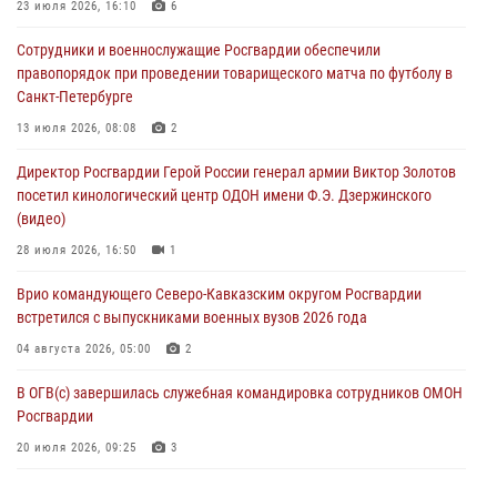
23 июля 2026, 16:10
6
В столице росгвардейцы задержали мужчину, устроившего дебош в
Сотрудники и военнослужащие Росгвардии обеспечили
букмекерской конторе (видео)
правопорядок при проведении товарищеского матча по футболу в
05 августа 2026, 13:25
1
Санкт-Петербурге
В Удмуртии при силовой поддержке спецназа Росгвардии
13 июля 2026, 08:08
2
задержаны подозреваемые в мошенничестве под видом оказания
Директор Росгвардии Герой России генерал армии Виктор Золотов
оздоровительных услуг (видео)
посетил кинологический центр ОДОН имени Ф.Э. Дзержинского
05 августа 2026, 13:20
1
1
(видео)
В Москве дети сотрудников и военнослужащих Росгвардии
28 июля 2026, 16:50
1
посетили мастер-класс по художественной гимнастике
Врио командующего Северо-Кавказским округом Росгвардии
05 августа 2026, 13:00
3
встретился с выпускниками военных вузов 2026 года
04 августа 2026, 05:00
2
В ОГВ(с) завершилась служебная командировка сотрудников ОМОН
Росгвардии
20 июля 2026, 09:25
3
Директор Росгвардии Герой России генерал армии Виктор Золотов