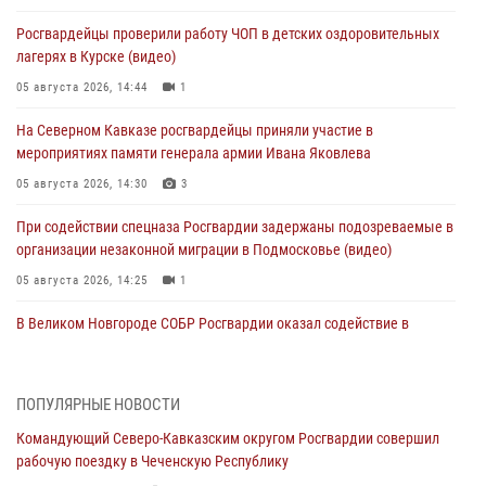
Росгвардейцы проверили работу ЧОП в детских оздоровительных
лагерях в Курске (видео)
05 августа 2026, 14:44
1
На Северном Кавказе росгвардейцы приняли участие в
мероприятиях памяти генерала армии Ивана Яковлева
05 августа 2026, 14:30
3
При содействии спецназа Росгвардии задержаны подозреваемые в
организации незаконной миграции в Подмосковье (видео)
05 августа 2026, 14:25
1
В Великом Новгороде СОБР Росгвардии оказал содействие в
задержании подозреваемых в причинении имущественного ущерба
05 августа 2026, 13:53
ПОПУЛЯРНЫЕ НОВОСТИ
Формулу безопасности показал спецназ Росгвардии юным
Командующий Северо-Кавказским округом Росгвардии совершил
динамовцам Свердловской области
рабочую поездку в Чеченскую Республику
05 августа 2026, 13:50
4