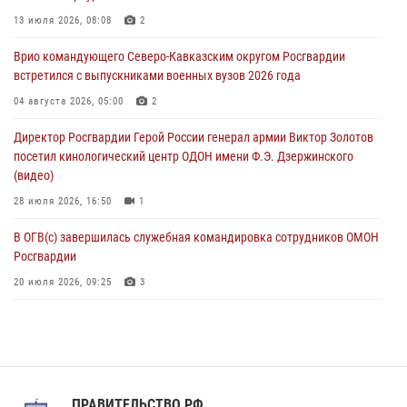
Взрывотехники Росгвардии на Ставрополье обезвредили снаряд
времен Великой Отечественной войны
13 июля 2026, 08:08
2
06 августа 2026, 11:15
Врио командующего Северо-Кавказским округом Росгвардии
встретился с выпускниками военных вузов 2026 года
Подвиги героев‑росгвардейцев увековечили в новой музейной
экспозиции белгородского музея‑диорамы «Курская битва.
04 августа 2026, 05:00
2
Белгородское направление»
Директор Росгвардии Герой России генерал армии Виктор Золотов
06 августа 2026, 10:30
3
посетил кинологический центр ОДОН имени Ф.Э. Дзержинского
(видео)
28 июля 2026, 16:50
1
В ОГВ(с) завершилась служебная командировка сотрудников ОМОН
Росгвардии
20 июля 2026, 09:25
3
Директор Росгвардии Герой России генерал армии Виктор Золотов
поздравил специалистов подразделений тыла с профессиональным
праздником
31 июля 2026, 21:01
ПРАВИТЕЛЬСТВО РФ