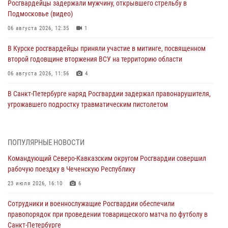
Росгвардейцы задержали мужчину, открывшего стрельбу в
Подмосковье (видео)
06 августа 2026, 12:35
1
В Курске росгвардейцы приняли участие в митинге, посвященном
второй годовщине вторжения ВСУ на территорию области
06 августа 2026, 11:56
4
В Санкт-Петербурге наряд Росгвардии задержал правонарушителя,
угрожавшего подростку травматическим пистолетом
06 августа 2026, 11:33
1
В Зауралье при содействии СОБР Росгвардии ликвидирована
ПОПУЛЯРНЫЕ НОВОСТИ
крупная нарколаборатория
Командующий Северо-Кавказским округом Росгвардии совершил
06 августа 2026, 11:27
рабочую поездку в Чеченскую Республику
В Москве росгвардейцы задержали троих мужчин, устроивших
23 июля 2026, 16:10
6
пьяный дебош в баре (видео)
Сотрудники и военнослужащие Росгвардии обеспечили
06 августа 2026, 11:20
1
правопорядок при проведении товарищеского матча по футболу в
Санкт-Петербурге