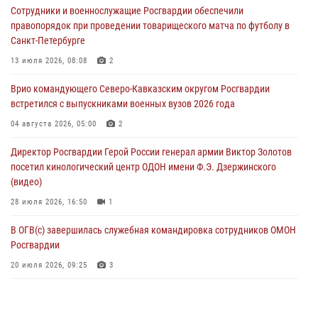
Сотрудники и военнослужащие Росгвардии обеспечили
подготовки на Урале
правопорядок при проведении товарищеского матча по футболу в
08 августа 2026, 05:00
3
Санкт-Петербурге
В ДНР выполняющие задачи СВО росгвардейцы получают из дома
13 июля 2026, 08:08
2
региональные газеты и поддержку земляков
Врио командующего Северо-Кавказским округом Росгвардии
08 августа 2026, 05:00
встретился с выпускниками военных вузов 2026 года
Комплексные проверки безопасности объектов образования с
04 августа 2026, 05:00
2
участием Росгвардии продолжаются на Урале
Директор Росгвардии Герой России генерал армии Виктор Золотов
08 августа 2026, 04:01
5
посетил кинологический центр ОДОН имени Ф.Э. Дзержинского
(видео)
28 июля 2026, 16:50
1
В ОГВ(с) завершилась служебная командировка сотрудников ОМОН
Росгвардии
20 июля 2026, 09:25
3
Директор Росгвардии Герой России генерал армии Виктор Золотов
поздравил специалистов подразделений тыла с профессиональным