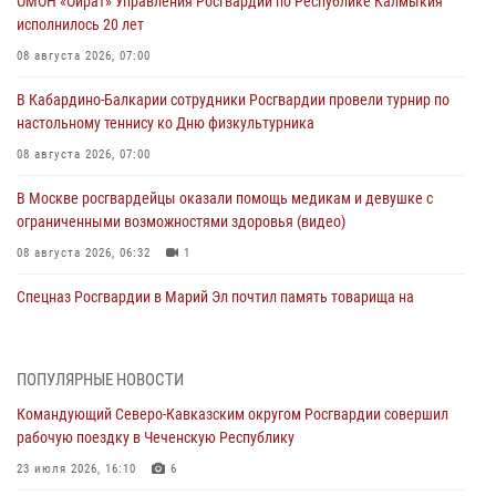
ОМОН «Ойрат» Управления Росгвардии по Республике Калмыкия
исполнилось 20 лет
08 августа 2026, 07:00
В Кабардино-Балкарии сотрудники Росгвардии провели турнир по
настольному теннису ко Дню физкультурника
08 августа 2026, 07:00
В Москве росгвардейцы оказали помощь медикам и девушке с
ограниченными возможностями здоровья (видео)
08 августа 2026, 06:32
1
Спецназ Росгвардии в Марий Эл почтил память товарища на
тактическом турнире (видео)
08 августа 2026, 06:15
9
1
ПОПУЛЯРНЫЕ НОВОСТИ
День физкультурника в Уральском округе Росгвардии отметили
Командующий Северо-Кавказским округом Росгвардии совершил
турнирами, мастер-классами и легкоатлетическими забегами
рабочую поездку в Чеченскую Республику
08 августа 2026, 06:03
9
23 июля 2026, 16:10
6
Кинологи Росгвардии со всей страны приступили к новому курсу