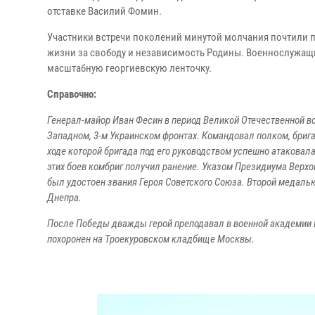
отставке Василий Фомин.
Участники встречи поколений минутой молчания почтили п
жизни за свободу и независимость Родины. Военнослужащ
масштабную георгиевскую ленточку.
Справочно:
Генерал-майор Иван Фесин в период Великой Отечественной в
Западном, 3-м Украинском фронтах. Командовал полком, бриг
ходе которой бригада под его руководством успешно атаковал
этих боев комбриг получил ранение. Указом Президиума Верхов
был удостоен звания Героя Советского Союза. Второй медалью
Днепра.
После Победы дважды герой преподавал в военной академии име
похоронен на Троекуровском кладбище Москвы.