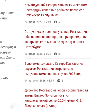
Росгвардейцы провели выставку вооружения
Командующий Северо-Кавказским округом
для участников сбора «Гвардеец» в Пензе
Росгвардии совершил рабочую поездку в
 отдавших
(видео)
Чеченскую Республику
нули
06 августа 2026, 12:00
2
1
23 июля 2026, 16:10
6
В Курске росгвардейцы приняли участие в
Сотрудники и военнослужащие Росгвардии
митинге, посвященном второй годовщине
обеспечили правопорядок при проведении
о-
вторжения ВСУ на территорию области
товарищеского матча по футболу в Санкт-
перации, в
Петербурге
06 августа 2026, 11:56
4
Во время
13 июля 2026, 08:08
2
Иван Фесин
В Санкт-Петербурге наряд Росгвардии
ании
задержал правонарушителя, угрожавшего
Врио командующего Северо-Кавказским
подростку травматическим пистолетом
округом Росгвардии встретился с
выпускниками военных вузов 2026 года
06 августа 2026, 11:33
1
 году,
04 августа 2026, 05:00
2
В Зауралье при содействии СОБР Росгвардии
ликвидирована крупная нарколаборатория
Директор Росгвардии Герой России генерал
армии Виктор Золотов посетил
06 августа 2026, 11:27
кинологический центр ОДОН имени Ф.Э.
Дзержинского (видео)
В Москве росгвардейцы задержали троих