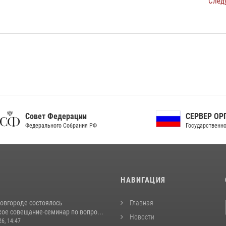
След
ет Федерации
СЕРВЕР ОРГАНОВ
рального Собрания РФ
Государственной власти РФ
И
НАВИГАЦИЯ
овгороде состоялось
Главная
ое совещание-семинар по вопро...
Новости
26, 14:47