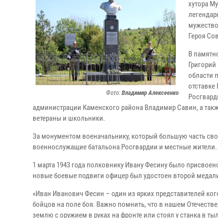
хутора М
легендар
мужество
Героя Со
В памятно
Григорий
области 
отставке
Фото:
Владимир Алексеенко
Росгвард
администрации Каменского района Владимир Савин, а такж
ветераны и школьники.
За монументом военачальнику, который большую часть сво
военнослужащие батальона Росгвардии и местные жители.
1 марта 1943 года полковнику Ивану Фесину было присвоено 
новые боевые подвиги офицер был удостоен второй медали
«Иван Иванович Фесин – один из ярких представителей ко
бойцов на поле боя. Важно помнить, что в нашем Отечест
землю с оружием в руках на фронте или стоял у станка в тыл