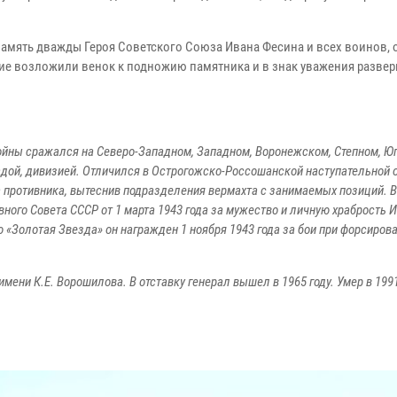
амять дважды Героя Советского Союза Ивана Фесина и всех воинов,
ие возложили венок к подножию памятника и в знак уважения развер
ойны сражался на Северо-Западном, Западном, Воронежском, Степном, Юг
адой, дивизией. Отличился в Острогожско-Россошанской наступательной о
а противника, вытеснив подразделения вермахта с занимаемых позиций. 
ного Совета СССР от 1 марта 1943 года за мужество и личную храбрость 
 «Золотая Звезда» он награжден 1 ноября 1943 года за бои при форсиров
ни К.Е. Ворошилова. В отставку генерал вышел в 1965 году. Умер в 1991