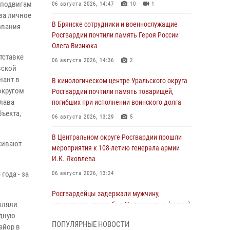
 подвигам
06 августа 2026, 14:47
10
1
за личное
В Брянске сотрудники и военнослужащие
звания
Росгвардии почтили память Героя России
Олега Визнюка
тставке
06 августа 2026, 14:36
2
вской
нант в
В кинологическом центре Уральского округа
округом
Росгвардии почтили память товарищей,
глава
погибших при исполнении воинского долга
ъекта,
06 августа 2026, 13:29
5
В Центральном округе Росгвардии прошли
живают
мероприятия к 108‑летию генерала армии
И.К. Яковлева
года - за
06 августа 2026, 13:24
Росгвардейцы задержали мужчину,
вляли
открывшего стрельбу в Подмосковье (видео)
одную
06 августа 2026, 12:35
1
ПОПУЛЯРНЫЕ НОВОСТИ
майор в