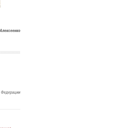
законодательства (видео)
30 июля 2026, 08:00
1
В Челябинске росгвардейцы задержали
Алексеенко
злоумышленников, напавших на бригаду
скорой помощи (видео)
14 июля 2026, 12:20
1
В Росгвардии прошла военно-научная
конференция по обобщению боевого опыта
08 июля 2026, 07:01
й Федерации