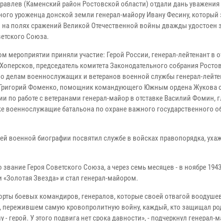
уравлев (Каменский район Ростовской области) отдали дань уважения
ного уроженца донской земли генерал-майору Ивану Фесину, который 
 на полях сражений Великой Отечественной войны дважды удостоен 
ветского Союза.
м мероприятии приняли участие: Герой России, генерал-лейтенант в о
 Хоперсков, председатель комитета Законодательного собрания Росто
по делам военнослужащих и ветеранов военной службы генерал-лейте
 Григорий Фоменко, помощник командующего Южным ордена Жукова 
ии по работе с ветеранами генерал-майор в отставке Василий Фомин, 
е военнослужащие батальона по охране важного государственного об
ей военной биографии посвятил службе в войсках правопорядка, уха
звание Героя Советского Союза, а через семь месяцев - в ноябре 1943 
 «Золотая Звезда» и стал генерал-майором.
горты боевых командиров, генералов, которые своей отвагой воодуше
ве, пережившем самую кровопролитную войну, каждый, кто защищал р
у - герой. У этого подвига нет срока давности», - подчеркнул генерал-