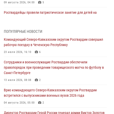
09 августа 2026, 04:00
5
Росгвардейцы провели патриотическое занятие для детей на
Поклонной горе в Москве (видео)
08 августа 2026, 14:10
3
1
ПОПУЛЯРНЫЕ НОВОСТИ
В ЛНР росгвардейцы провели тренировку по единоборствам для
Командующий Северо-Кавказским округом Росгвардии совершил
юных воспитанников спортивной школы
рабочую поездку в Чеченскую Республику
08 августа 2026, 13:00
1
23 июля 2026, 16:10
6
Сотрудники Росгвардии присоединились к утренней разминке у
Сотрудники и военнослужащие Росгвардии обеспечили
стен музея истории космонавтики в Калуге
правопорядок при проведении товарищеского матча по футболу в
08 августа 2026, 09:29
2
Санкт-Петербурге
В Северо-Западном округе Росгвардии продолжаются мероприятия
13 июля 2026, 08:08
2
в честь юбилея ведомства
Врио командующего Северо-Кавказским округом Росгвардии
08 августа 2026, 09:03
1
встретился с выпускниками военных вузов 2026 года
Росгвардейцы в ЛНР совершенствуют навыки тактической
04 августа 2026, 05:00
2
медицины с учетом опыта СВО
Директор Росгвардии Герой России генерал армии Виктор Золотов