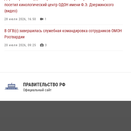
08 августа 2026, 09:00
2
посетил кинологический центр ОДОН имени Ф.Э. Дзержинского
(видео)
28 июля 2026, 16:50
1
В ОГВ(с) завершилась служебная командировка сотрудников ОМОН
Росгвардии
20 июля 2026, 09:25
3
Директор Росгвардии Герой России генерал армии Виктор Золотов
поздравил специалистов подразделений тыла с профессиональным
праздником
31 июля 2026, 21:01
ПРАВИТЕЛЬСТВО РФ
Праздник «Один день с Росгвардией» к 105-летию Центрального
Официальный сайт
округа прошел на Поклонной горе
18 июля 2026, 13:43
15
1
При силовой поддержке СОБР Росгвардии в Иркутской области
повели рейды по соблюдению миграционного законодательства
(видео)