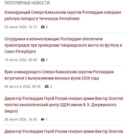
В Чеченской Республике пожарные расчеты Росгвардии и МЧС
ПОПУЛЯРНЫЕ НОВОСТИ
отработали межведомственное взаимодействие
Командующий Северо-Кавказским округом Росгвардии совершил
09 августа 2026, 08:00
2
рабочую поездку в Чеченскую Республику
В Центральных регионах России продолжается ведомственная
23 июля 2026, 16:10
6
акция «Каникулы с Росгвардией»
Сотрудники и военнослужащие Росгвардии обеспечили
09 августа 2026, 08:00
8
правопорядок при проведении товарищеского матча по футболу в
Санкт-Петербурге
Лучшие футбольные команды Южного округа Росгвардии
определили на Кубани
13 июля 2026, 08:08
2
09 августа 2026, 07:00
Врио командующего Северо-Кавказским округом Росгвардии
встретился с выпускниками военных вузов 2026 года
В Кузбассе росгвардейцы помогли вернуть горожанке пропавшую
мать
04 августа 2026, 05:00
2
09 августа 2026, 07:00
Директор Росгвардии Герой России генерал армии Виктор Золотов
посетил кинологический центр ОДОН имени Ф.Э. Дзержинского
(видео)
28 июля 2026, 16:50
1
Директор Росгвардии Герой России генерал армии Виктор Золотов