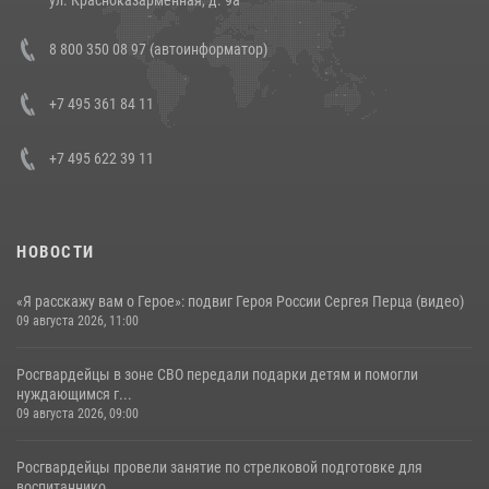
Состоялась рабочая встреча директора Росгвардии Героя России
8 800 350 08 97 (автоинформатор)
генерала армии Виктора Золотова с заместителем полномочного
представителя Президента Российской Федерации в Северо-
Кавказском федеральном округе Виталием Кузнецовым
+7 495 361 84 11
30 июля 2026, 15:35
4
+7 495 622 39 11
НОВОСТИ
«Я расскажу вам о Герое»: подвиг Героя России Сергея Перца (видео)
09 августа 2026, 11:00
Росгвардейцы в зоне СВО передали подарки детям и помогли
нуждающимся г...
09 августа 2026, 09:00
Росгвардейцы провели занятие по стрелковой подготовке для
воспитаннико...