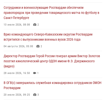
Росгвардейцы провели патриотическое занятие для детей на
Сотрудники и военнослужащие Росгвардии обеспечили
Поклонной горе в Москве (видео)
правопорядок при проведении товарищеского матча по футболу в
08 августа 2026, 14:10
3
1
Санкт-Петербурге
В ЛНР росгвардейцы провели тренировку по единоборствам для
13 июля 2026, 08:08
2
юных воспитанников спортивной школы
Врио командующего Северо-Кавказским округом Росгвардии
08 августа 2026, 13:00
1
встретился с выпускниками военных вузов 2026 года
Сотрудники Росгвардии присоединились к утренней разминке у
04 августа 2026, 05:00
2
стен музея истории космонавтики в Калуге
Директор Росгвардии Герой России генерал армии Виктор Золотов
08 августа 2026, 09:29
2
посетил кинологический центр ОДОН имени Ф.Э. Дзержинского
(видео)
28 июля 2026, 16:50
1
В ОГВ(с) завершилась служебная командировка сотрудников ОМОН
Росгвардии
20 июля 2026, 09:25
3
Директор Росгвардии Герой России генерал армии Виктор Золотов