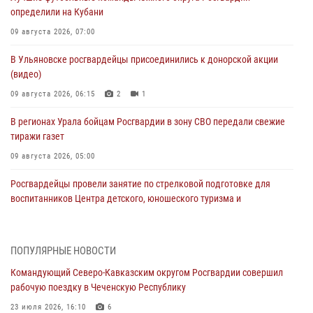
определили на Кубани
09 августа 2026, 07:00
В Ульяновске росгвардейцы присоединились к донорской акции
(видео)
09 августа 2026, 06:15
2
1
В регионах Урала бойцам Росгвардии в зону СВО передали свежие
тиражи газет
09 августа 2026, 05:00
Росгвардейцы провели занятие по стрелковой подготовке для
воспитанников Центра детского, юношеского туризма и
краеведения Луганской Народной Республики
09 августа 2026, 05:00
ПОПУЛЯРНЫЕ НОВОСТИ
Всероссийская ведомственная акции «Каникулы с Росгвардией
Командующий Северо-Кавказским округом Росгвардии совершил
проходит в Сибири
рабочую поездку в Чеченскую Республику
09 августа 2026, 04:00
5
23 июля 2026, 16:10
6