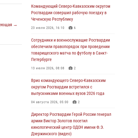
Военнослужащие Софринской бригады
Командующий Северо-Кавказским округом
Росгвардии встретились с участником
Росгвардии совершил рабочую поездку в
патриотического проекта «Дорогой
Чеченскую Республику
ующая →
Ломоносова — дорогой к Победе в СВО»
23 июля 2026, 16:10
6
(видео)
Сотрудники и военнослужащие Росгвардии
08 августа 2026, 07:00
2
1
обеспечили правопорядок при проведении
Росгвардейцы обеспечили безопасность
товарищеского матча по футболу в Санкт-
«Поезда Победы» в Кузбассе
Петербурге
08 августа 2026, 07:00
13 июля 2026, 08:08
2
ОМОН «Ойрат» Управления Росгвардии по
Врио командующего Северо-Кавказским
Республике Калмыкия исполнилось 20 лет
округом Росгвардии встретился с
выпускниками военных вузов 2026 года
08 августа 2026, 07:00
04 августа 2026, 05:00
2
В Кабардино-Балкарии сотрудники
Росгвардии провели турнир по настольному
Директор Росгвардии Герой России генерал
теннису ко Дню физкультурника
армии Виктор Золотов посетил
кинологический центр ОДОН имени Ф.Э.
08 августа 2026, 07:00
Дзержинского (видео)