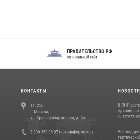
ПРАВИТЕЛЬСТВО РФ
Сов
Официальный сайт
Феде
КОНТАКТЫ
НОВОСТ
В ЛНР росг
111250
единоборст
г. Москва,
08 августа 20
ул. Красноказарменная, д. 9а
Росгвардей
8 800 350 08 97 (автоинформатор)
тактической