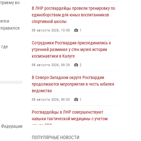
травму во
В ЛНР росгвардейцы провели тренировку по
единоборствам для юных воспитанников
уется
спортивной школы
 справился
08 августа 2026, 13:00
1
Сотрудники Росгвардии присоединились к
 где
утренней разминке у стен музея истории
космонавтики в Калуге
08 августа 2026, 09:29
2
В Северо-Западном округе Росгвардии
продолжаются мероприятия в честь юбилея
ведомства
08 августа 2026, 09:03
1
Росгвардейцы в ЛНР совершенствуют
навыки тактической медицины с учетом
опыта СВО
й Федерации
08 августа 2026, 09:00
2
ПОПУЛЯРНЫЕ НОВОСТИ