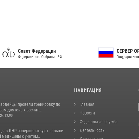
ет Федерации
СЕРВЕР ОРГАНОВ
рального Собрания РФ
Государственной власти РФ
И
НАВИГАЦИЯ
вардейцы провели тренировку по
Главная
вам для юных воспит...
Новости
26, 13:00
Федеральная служба
Деятельность
цы в ЛНР совершенствуют навыки
 медицины с учетом...