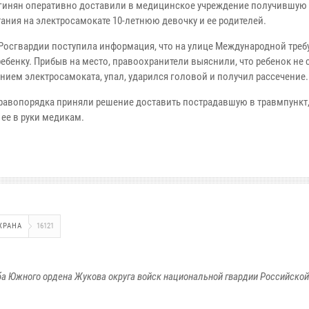
гинян оперативно доставили в медицинское учреждение получившую 
ания на электросамокате 10-летнюю девочку и ее родителей.
Росгвардии поступила информация, что на улице Международной треб
ебенку. Прибыв на место, правоохранители выяснили, что ребенок не
нием электросамоката, упал, ударился головой и получил рассечение.
равопорядка приняли решение доставить пострадавшую в травмпункт,
ее в руки медикам.
ХРАНА
16121
а Южного ордена Жукова округа войск национальной гвардии Российско