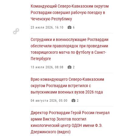
Командующий Северо-Кавказским округом
06 августа 2026, 13:24
Росгвардии совершил рабочую поездку в
Росгвардейцы задержали мужчину,
Чеченскую Республику
открывшего стрельбу в Подмосковье (видео)
23 июля 2026, 16:10
6
06 августа 2026, 12:35
1
Сотрудники и военнослужащие Росгвардии
Росгвардейцы провели выставку вооружения
обеспечили правопорядок при проведении
для участников сбора «Гвардеец» в Пензе
товарищеского матча по футболу в Санкт-
(видео)
Петербурге
06 августа 2026, 12:00
2
1
13 июля 2026, 08:08
2
В Курске росгвардейцы приняли участие в
Врио командующего Северо-Кавказским
митинге, посвященном второй годовщине
округом Росгвардии встретился с
вторжения ВСУ на территорию области
выпускниками военных вузов 2026 года
06 августа 2026, 11:56
4
04 августа 2026, 05:00
2
В Санкт-Петербурге наряд Росгвардии
Директор Росгвардии Герой России генерал
задержал правонарушителя, угрожавшего
армии Виктор Золотов посетил
подростку травматическим пистолетом
кинологический центр ОДОН имени Ф.Э.
Дзержинского (видео)
06 августа 2026, 11:33
1