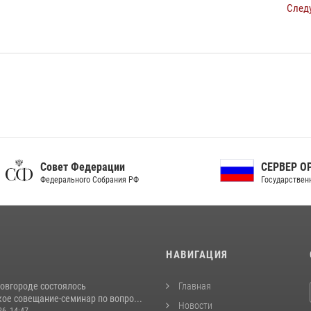
След
ет Федерации
СЕРВЕР ОРГАНОВ
рального Собрания РФ
Государственной власти РФ
И
НАВИГАЦИЯ
овгороде состоялось
Главная
ое совещание-семинар по вопро...
Новости