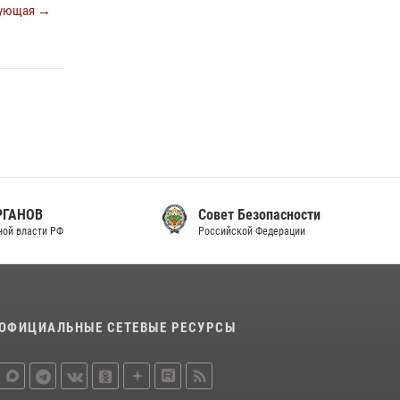
ующая →
законодательства (видео)
30 июля 2026, 08:00
1
В Челябинске росгвардейцы задержали
злоумышленников, напавших на бригаду
скорой помощи (видео)
14 июля 2026, 12:20
1
В Росгвардии прошла военно-научная
конференция по обобщению боевого опыта
Совет Безопасности
08 июля 2026, 07:01
Российской Федерации
ОФИЦИАЛЬНЫЕ СЕТЕВЫЕ РЕСУРСЫ