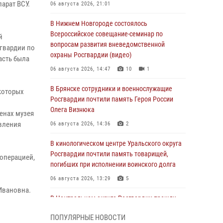
арат ВСУ.
06 августа 2026, 21:01
В Нижнем Новгороде состоялось
Всероссийское совещание-семинар по
й
вопросам развития вневедомственной
гвардии по
охраны Росгвардии (видео)
асть была
06 августа 2026, 14:47
10
1
В Брянске сотрудники и военнослужащие
которых
Росгвардии почтили память Героя России
Олега Визнюка
тенах музея
вления
06 августа 2026, 14:36
2
В кинологическом центре Уральского округа
Росгвардии почтили память товарищей,
 операцией,
погибших при исполнении воинского долга
06 августа 2026, 13:29
5
 Ивановна.
В Центральном округе Росгвардии прошли
мероприятия к 108‑летию генерала армии
ПОПУЛЯРНЫЕ НОВОСТИ
И.К. Яковлева