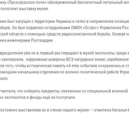
ику «Прохоровское поле» обезвреженный беспилотный летальный апп
 пополнит выставку музея.
ник был запущен с территории Украины и летел в направлении позици
ейцев. Он был подавлен сотрудниками ОМОН «Острог» Управления Рос
ской области с помощью средств радиоэлектронной борьбы. Боевая ч
ена инженерами Росгвардии .
дразделения уже не в первый раз передают в музей экспонаты, среди 
 экипировки, нарукавные шевроны ВСУ, нагрудные знаки, зарубежные
ля того, чтобы историческая память об этих событиях сохранялась в с
помощник начальника отделения по военно-политической работе Упра
ошко
тметила, что собирать предметы, связанные со специальной военной
ных экспонатов в фонды ещё не поступало.
постоянно выставляем их в стенах нашего музея» – отметила Наталья