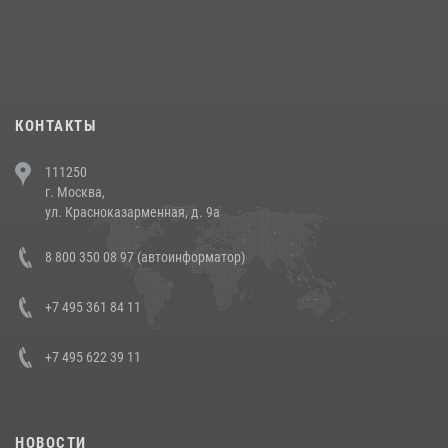
18 июля 2026, 13:43
15
1
При силовой поддержке СОБР Росгвардии в Иркутской области
повели рейды по соблюдению миграционного законодательства
(видео)
30 июля 2026, 08:00
1
КОНТАКТЫ
В Челябинске росгвардейцы задержали злоумышленников,
111250
напавших на бригаду скорой помощи (видео)
г. Москва,
14 июля 2026, 12:20
1
ул. Красноказарменная, д. 9а
В Росгвардии прошла военно-научная конференция по обобщению
8 800 350 08 97 (автоинформатор)
боевого опыта
08 июля 2026, 07:01
+7 495 361 84 11
+7 495 622 39 11
НОВОСТИ