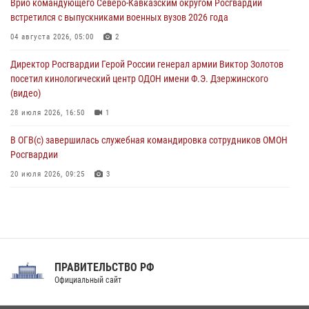
Врио командующего Северо-Кавказским округом Росгвардии
угрожавшего подростку травматическим пистолетом
встретился с выпускниками военных вузов 2026 года
06 августа 2026, 11:33
1
04 августа 2026, 05:00
2
В Зауралье при содействии СОБР Росгвардии ликвидирована
Директор Росгвардии Герой России генерал армии Виктор Золотов
крупная нарколаборатория
посетил кинологический центр ОДОН имени Ф.Э. Дзержинского
06 августа 2026, 11:27
(видео)
28 июля 2026, 16:50
1
В ОГВ(с) завершилась служебная командировка сотрудников ОМОН
Росгвардии
20 июля 2026, 09:25
3
Директор Росгвардии Герой России генерал армии Виктор Золотов
поздравил специалистов подразделений тыла с профессиональным
праздником
31 июля 2026, 21:01
ПРАВИТЕЛЬСТВО РФ
Праздник «Один день с Росгвардией» к 105-летию Центрального
Официальный сайт
округа прошел на Поклонной горе