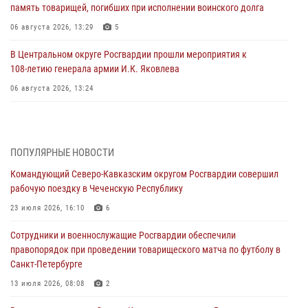
память товарищей, погибших при исполнении воинского долга
06 августа 2026, 13:29
5
В Центральном округе Росгвардии прошли мероприятия к
108‑летию генерала армии И.К. Яковлева
06 августа 2026, 13:24
Росгвардейцы задержали мужчину, открывшего стрельбу в
Подмосковье (видео)
06 августа 2026, 12:35
1
ПОПУЛЯРНЫЕ НОВОСТИ
Командующий Северо-Кавказским округом Росгвардии совершил
Росгвардейцы провели выставку вооружения для участников сбора
рабочую поездку в Чеченскую Республику
«Гвардеец» в Пензе (видео)
23 июля 2026, 16:10
6
06 августа 2026, 12:00
2
1
Сотрудники и военнослужащие Росгвардии обеспечили
В Курске росгвардейцы приняли участие в митинге, посвященном
правопорядок при проведении товарищеского матча по футболу в
второй годовщине вторжения ВСУ на территорию области
Санкт-Петербурге
06 августа 2026, 11:56
4
13 июля 2026, 08:08
2
В Санкт-Петербурге наряд Росгвардии задержал правонарушителя,