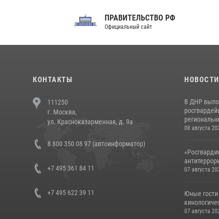
ПРАВИТЕЛЬСТВО РФ
Сов
Официальный сайт
Феде
КОНТАКТЫ
НОВОСТ
В ДНР выпо
111250
росгвардей
г. Москва,
региональны
ул. Красноказарменная, д. 9а
08 августа 20
8 800 350 08 97 (автоинформатор)
«Росгвардия
антитеррори
+7 495 361 84 11
07 августа 20
+7 495 622 39 11
Юные гости 
кинологичес
07 августа 20