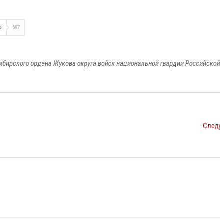
Ь
697
ибирского ордена Жукова округа войск национальной гвардии Российско
След