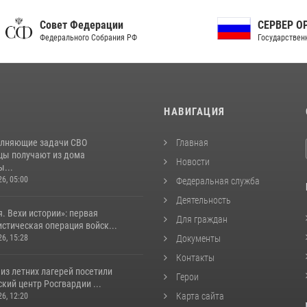
ет Федерации
СЕРВЕР ОРГАНОВ
рального Собрания РФ
Государственной власти РФ
И
НАВИГАЦИЯ
лняющие задачи СВО
Главная
цы получают из дома
Новости
...
26, 05:00
Федеральная служба
Деятельность
. Вехи истории»: первая
Для граждан
стическая операция войск...
26, 15:28
Документы
Контакты
из летних лагерей посетили
Герои
кий центр Росгвардии ...
Карта сайта
26, 12:20