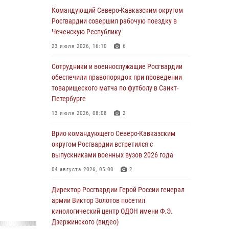
Заместитель директора Росгвардии генерал-
Командующий Северо-Кавказским округом
полковник Владислав Ершов поздравил
Росгвардии совершил рабочую поездку в
военнослужащих и сотрудников ведомства с
Чеченскую Республику
Днем физкультурника
23 июля 2026, 16:10
6
07 августа 2026, 21:01
Сотрудники и военнослужащие Росгвардии
«Росгвардия. Вехи истории»: первая
обеспечили правопорядок при проведении
антитеррористическая операция войск
товарищеского матча по футболу в Санкт-
правопорядка
Петербурге
07 августа 2026, 15:28
1
13 июля 2026, 08:08
2
В Башкортостане при силовой поддержке
Врио командующего Северо-Кавказским
спецназа Росгвардии пресечена
округом Росгвардии встретился с
противоправная деятельность, связанная с
выпускниками военных вузов 2026 года
пропагандой терроризма (видео)
04 августа 2026, 05:00
2
07 августа 2026, 13:30
1
Директор Росгвардии Герой России генерал
В Югре при содействии спецназа Росгвардии
армии Виктор Золотов посетил
пресечено более 180 нарушений
кинологический центр ОДОН имени Ф.Э.
миграционного законодательства
Дзержинского (видео)