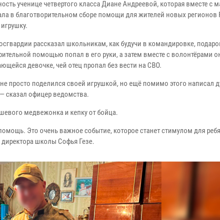
ность ученице четвертого класса Диане Андреевой, которая вместе с 
ала в благотворительном сборе помощи для жителей новых регионов 
 игрушку.
осгвардии рассказал школьникам, как будучи в командировке, подаро
рительной помощью попал в его руки, а затем вместе с волонтёрами о
ющейся девочке, чей отец пропал без вести на СВО.
 не просто поделился своей игрушкой, но ещё помимо этого написал 
 — сказал офицер ведомства.
шевого медвежонка и кепку от бойца.
омощь. Это очень важное событие, которое станет стимулом для реб
к директора школы Софья Гезе.