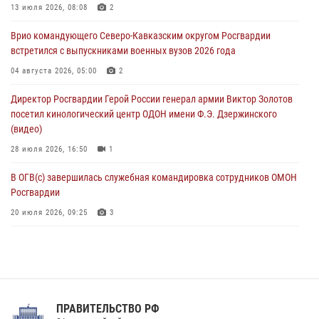
13 июля 2026, 08:08
2
В Санкт-Петербурге наряд Росгвардии задержал правонарушителя,
Врио командующего Северо-Кавказским округом Росгвардии
угрожавшего подростку травматическим пистолетом
встретился с выпускниками военных вузов 2026 года
06 августа 2026, 11:33
1
04 августа 2026, 05:00
2
В Зауралье при содействии СОБР Росгвардии ликвидирована
Директор Росгвардии Герой России генерал армии Виктор Золотов
крупная нарколаборатория
посетил кинологический центр ОДОН имени Ф.Э. Дзержинского
06 августа 2026, 11:27
(видео)
28 июля 2026, 16:50
1
В ОГВ(с) завершилась служебная командировка сотрудников ОМОН
Росгвардии
20 июля 2026, 09:25
3
Директор Росгвардии Герой России генерал армии Виктор Золотов
поздравил специалистов подразделений тыла с профессиональным
праздником
31 июля 2026, 21:01
ПРАВИТЕЛЬСТВО РФ