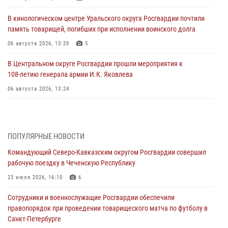
В кинологическом центре Уральского округа Росгвардии почтили
память товарищей, погибших при исполнении воинского долга
06 августа 2026, 13:29
5
В Центральном округе Росгвардии прошли мероприятия к
108‑летию генерала армии И.К. Яковлева
06 августа 2026, 13:24
Росгвардейцы задержали мужчину, открывшего стрельбу в
Подмосковье (видео)
06 августа 2026, 12:35
1
ПОПУЛЯРНЫЕ НОВОСТИ
Командующий Северо-Кавказским округом Росгвардии совершил
Росгвардейцы провели выставку вооружения для участников сбора
рабочую поездку в Чеченскую Республику
«Гвардеец» в Пензе (видео)
23 июля 2026, 16:10
6
06 августа 2026, 12:00
2
1
Сотрудники и военнослужащие Росгвардии обеспечили
В Курске росгвардейцы приняли участие в митинге, посвященном
правопорядок при проведении товарищеского матча по футболу в
второй годовщине вторжения ВСУ на территорию области
Санкт-Петербурге
06 августа 2026, 11:56
4