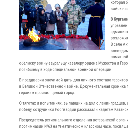
которая б
войск на
В Кургане
управлен
админист
возложил
В селе А
вневедом
памятной
обелиску воину-зауральцу кавалеру ордена Мужества и Гер
погибшему в ходе специальной военной операции.
В преддверии значимой даты для личного состава террито
в Великой Отечественной войне. Документальная хроника по
героизм проявил целый город.
О тяготах и испытаниях, выпавших на долю ленинградцев, 
победу, сотрудники Росгвардии рассказали кадетам Катай
Председатель регионального отделения ветеранской орган
прогимназии №63 на тематическом классном часе, посвяще