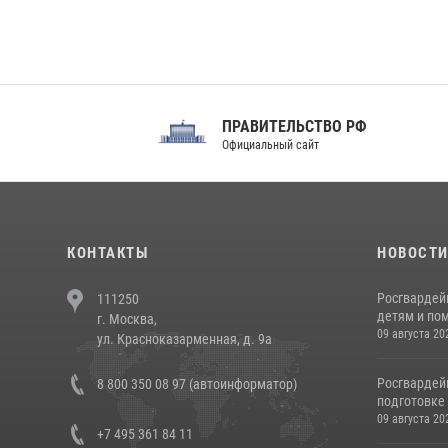
ПРАВИТЕЛЬСТВО РФ
Сов
Официальный сайт
Феде
КОНТАКТЫ
НОВОСТ
Росгвардей
111250
детям и по
г. Москва,
09 августа 20
ул. Красноказарменная, д. 9а
Росгвардей
8 800 350 08 97 (автоинформатор)
подготовке 
09 августа 20
+7 495 361 84 11