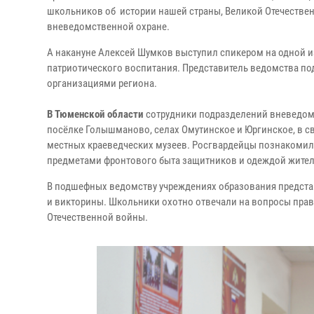
школьников об истории нашей страны, Великой Отечествен
вневедомственной охране.
А накануне Алексей Шумков выступил спикером на одной 
патриотического воспитания. Представитель ведомства п
организациями региона.
В Тюменской области
сотрудники подразделений вневедом
посёлке Голышманово, селах Омутинское и Юргинское, в с
местных краеведческих музеев. Росгвардейцы познакоми
предметами фронтового быта защитников и одеждой жител
В подшефных ведомству учреждениях образования предста
и викторины. Школьники охотно отвечали на вопросы прав
Отечественной войны.