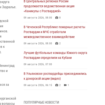
В Центральных регионах России
округа
продолжается ведомственная акция
 Зауралье.
«Каникулы с Росгвардией»
09 августа 2026, 08:00
8
одской
ми
В Чеченской Республике пожарные расчеты
инов.
Росгвардии и МЧС отработали
я
межведомственное взаимодействие
ественной
09 августа 2026, 08:00
2
в к
,
Лучшие футбольные команды Южного округа
Росгвардии определили на Кубани
09 августа 2026, 07:00
Ленинград
тво и
В Ульяновске росгвардейцы присоединились
к донорской акции (видео)
хся за
09 августа 2026, 06:15
2
1
В регионах Урала бойцам Росгвардии в зону
курганской
СВО передали свежие тиражи газет
ПОПУЛЯРНЫЕ НОВОСТИ
а вопросы