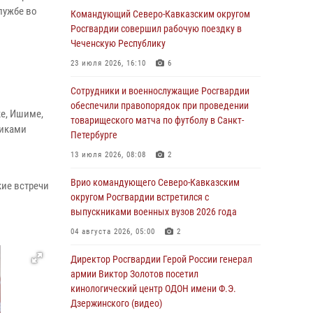
09 августа 2026, 05:00
лужбе во
Командующий Северо-Кавказским округом
Росгвардии совершил рабочую поездку в
Росгвардейцы провели занятие по
Чеченскую Республику
стрелковой подготовке для воспитанников
Центра детского, юношеского туризма и
23 июля 2026, 16:10
6
краеведения Луганской Народной
Республики
Сотрудники и военнослужащие Росгвардии
обеспечили правопорядок при проведении
09 августа 2026, 05:00
е, Ишиме,
товарищеского матча по футболу в Санкт-
никами
Петербурге
Всероссийская ведомственная акции
«Каникулы с Росгвардией проходит в Сибири
13 июля 2026, 08:08
2
09 августа 2026, 04:00
5
Врио командующего Северо-Кавказским
ие встречи
округом Росгвардии встретился с
Росгвардейцы провели патриотическое
выпускниками военных вузов 2026 года
занятие для детей на Поклонной горе в
Москве (видео)
04 августа 2026, 05:00
2
08 августа 2026, 14:10
3
1
Директор Росгвардии Герой России генерал
армии Виктор Золотов посетил
В ЛНР росгвардейцы провели тренировку по
кинологический центр ОДОН имени Ф.Э.
единоборствам для юных воспитанников
Дзержинского (видео)
спортивной школы