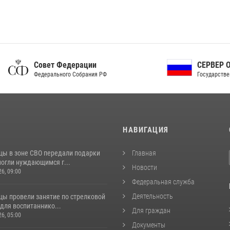
ет Федерации
СЕРВЕР ОРГАНОВ
рального Собрания РФ
Государственной власти РФ
И
НАВИГАЦИЯ
цы в зоне СВО передали подарки
Главная
могли нуждающимся г...
Новости
26, 09:00
Федеральная служба
Деятельность
цы провели занятие по стрелковой
для воспитаннико...
Для граждан
26, 05:00
Документы