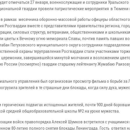
удет отмечаться 27 января, военнослужащие и сотрудники Уральского 
циональной гвардии провели патриотические мероприятия в Тюмени и
в рамках месячника оборонно-массовой работы офицеры областного
ия Росгвардии вместе с представителями правительства региона, гор
рации, силовых структур, ветеранами, общественниками и школьника
и цветы к Вечному огню мемориала Славы, почтив память павших во
ктабан Петуховского муниципального округа сотрудники подразделени
ственной охраны теруправления Росгвардии стали участниками торж
 церемонии, завершившейся минутой молчания и возложением цвето
ою России (посмертно) гвардии старшему лейтенанту Жумабаю Раизову
риального управления был организован просмотр фильма о борьбе за 
грузила зрителей в те страшные дни блокады, когда силу духа, мужес
и героических подвигах истощенных жителей, почти 900 дней боровши
ской средней общеобразовательной школы №2 на уроке мужества.
изации войск правопорядка Алексей Шумков встретился с учащимися 
нном 80-летию полного снятия блокады Ленинграда. Гость ответил н