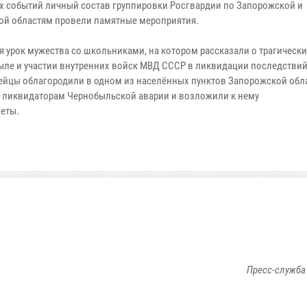
их событий личный состав группировки Росгвардии по Запорожской и
ой областям провели памятные мероприятия.
я урок мужества со школьниками, на котором рассказали о трагическ
ыле и участии внутренних войск МВД СССР в ликвидации последствий
ейцы облагородили в одном из населённых пунктов Запорожской обл
 ликвидаторам Чернобыльской аварии и возложили к нему
еты.
Пресс-служба