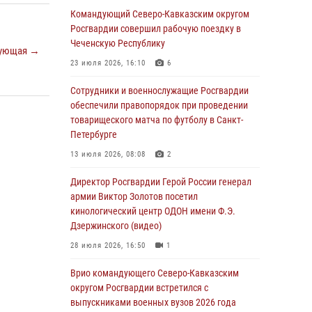
Командующий Северо-Кавказским округом
В столице росгвардейцы задержали мужчину,
Росгвардии совершил рабочую поездку в
устроившего дебош в букмекерской конторе
Чеченскую Республику
ующая →
(видео)
23 июля 2026, 16:10
6
05 августа 2026, 13:25
1
Сотрудники и военнослужащие Росгвардии
В Удмуртии при силовой поддержке спецназа
обеспечили правопорядок при проведении
Росгвардии задержаны подозреваемые в
товарищеского матча по футболу в Санкт-
мошенничестве под видом оказания
Петербурге
оздоровительных услуг (видео)
13 июля 2026, 08:08
2
05 августа 2026, 13:20
1
1
Директор Росгвардии Герой России генерал
В Москве дети сотрудников и
армии Виктор Золотов посетил
военнослужащих Росгвардии посетили
кинологический центр ОДОН имени Ф.Э.
мастер-класс по художественной гимнастике
Дзержинского (видео)
05 августа 2026, 13:00
3
28 июля 2026, 16:50
1
Офицеры Росгвардии и ветераны войск
Врио командующего Северо-Кавказским
правопорядка почтили память генерала
округом Росгвардии встретился с
армии Ивана Кирилловича Яковлева
выпускниками военных вузов 2026 года