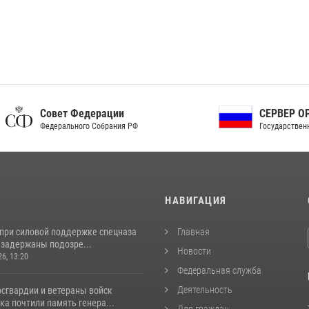
ет Федерации
СЕРВЕР ОРГАНОВ
рального Собрания РФ
Государственной власти РФ
И
НАВИГАЦИЯ
 при силовой поддержке спецназа
Главная
 задержаны подозре...
Новости
26, 13:20
Федеральная служба
Деятельность
сгвардии и ветераны войск
а почтили память генера...