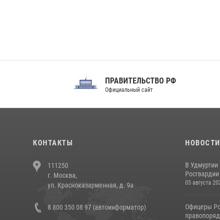
ПРАВИТЕЛЬСТВО РФ
Сов
Официальный сайт
Феде
КОНТАКТЫ
НОВОСТ
В Удмуртии
111250
Росгвардии
г. Москва,
05 августа 20
ул. Красноказарменная, д. 9а
Офицеры Ро
8 800 350 08 97 (автоинформатор)
правопорядк