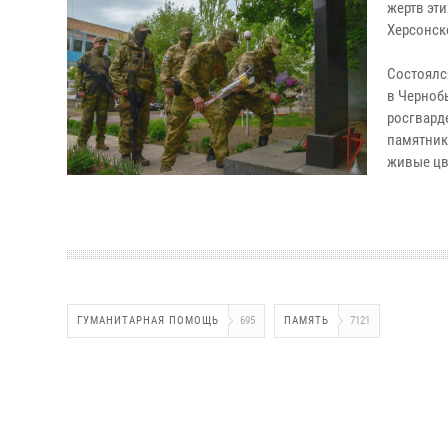
жертв эт
Херсонск
Состоялс
в Черноб
росгвард
памятник
живые цв
ГУМАНИТАРНАЯ ПОМОЩЬ
695
ПАМЯТЬ
7121