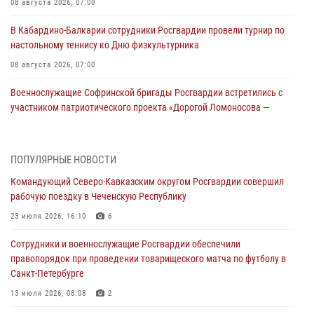
08 августа 2026, 07:00
В Кабардино-Балкарии сотрудники Росгвардии провели турнир по
настольному теннису ко Дню физкультурника
08 августа 2026, 07:00
Военнослужащие Софринской бригады Росгвардии встретились с
участником патриотического проекта «Дорогой Ломоносова —
дорогой к Победе в СВО» (видео)
08 августа 2026, 07:00
2
1
ПОПУЛЯРНЫЕ НОВОСТИ
Росгвардейцы обеспечили безопасность «Поезда Победы» в
Командующий Северо-Кавказским округом Росгвардии совершил
Кузбассе
рабочую поездку в Чеченскую Республику
08 августа 2026, 07:00
23 июля 2026, 16:10
6
В Москве росгвардейцы оказали помощь медикам и девушке с
Сотрудники и военнослужащие Росгвардии обеспечили
ограниченными возможностями здоровья (видео)
правопорядок при проведении товарищеского матча по футболу в
08 августа 2026, 06:32
1
Санкт-Петербурге
Спецназ Росгвардии в Марий Эл почтил память товарища на
13 июля 2026, 08:08
2
тактическом турнире (видео)