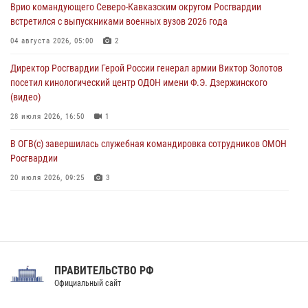
Врио командующего Северо-Кавказским округом Росгвардии
08 августа 2026, 06:15
9
1
встретился с выпускниками военных вузов 2026 года
День физкультурника в Уральском округе Росгвардии отметили
04 августа 2026, 05:00
2
турнирами, мастер-классами и легкоатлетическими забегами
Директор Росгвардии Герой России генерал армии Виктор Золотов
08 августа 2026, 06:03
9
посетил кинологический центр ОДОН имени Ф.Э. Дзержинского
(видео)
28 июля 2026, 16:50
1
В ОГВ(с) завершилась служебная командировка сотрудников ОМОН
Росгвардии
20 июля 2026, 09:25
3
Директор Росгвардии Герой России генерал армии Виктор Золотов
поздравил специалистов подразделений тыла с профессиональным
праздником
31 июля 2026, 21:01
ПРАВИТЕЛЬСТВО РФ
Праздник «Один день с Росгвардией» к 105-летию Центрального
Официальный сайт
округа прошел на Поклонной горе