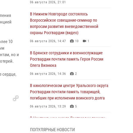
06 августа 2026, 21:01
В Нижнем Новгороде состоялось
вления
Всероссийское совещание-семинар по
анцией
вопросам развития вневедомственной
охраны Росгвардии (видео)
олее 10
06 августа 2026, 14:47
10
1
ным
В Брянске сотрудники и военнослужащие
нтам, но и
Росгвардии почтили память Героя России
отерей.
Олега Визнюка
е сердце,
06 августа 2026, 14:36
2
В кинологическом центре Уральского округа
Росгвардии почтили память товарищей,
погибших при исполнении воинского долга
06 августа 2026, 13:29
5
В Центральном округе Росгвардии прошли
мероприятия к 108‑летию генерала армии
ПОПУЛЯРНЫЕ НОВОСТИ
И.К. Яковлева