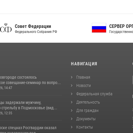
ет Федерации
СЕРВЕР ОРГАНОВ
рального Собрания РФ
Государственной власти РФ
И
НАВИГАЦИЯ
овгороде состоялось
Главная
ое совещание-семинар по вопро...
Новости
26, 14:47
Федеральная служба
Деятельность
цы задержали мужчину,
стрельбу в Подмосковье (вид...
Для граждан
26, 12:35
Документы
Контакты
рске спецназ Росгвардии оказал