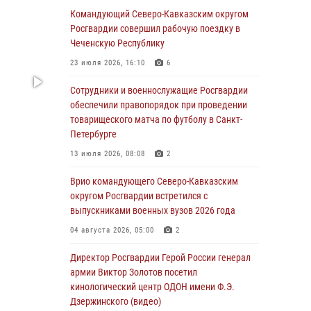
Командующий Северо-Кавказским округом
06 августа 2026, 13:24
Росгвардии совершил рабочую поездку в
Росгвардейцы задержали мужчину,
Чеченскую Республику
открывшего стрельбу в Подмосковье (видео)
23 июля 2026, 16:10
6
06 августа 2026, 12:35
1
Сотрудники и военнослужащие Росгвардии
Росгвардейцы провели выставку вооружения
обеспечили правопорядок при проведении
для участников сбора «Гвардеец» в Пензе
товарищеского матча по футболу в Санкт-
(видео)
Петербурге
06 августа 2026, 12:00
2
1
13 июля 2026, 08:08
2
В Курске росгвардейцы приняли участие в
Врио командующего Северо-Кавказским
митинге, посвященном второй годовщине
округом Росгвардии встретился с
вторжения ВСУ на территорию области
выпускниками военных вузов 2026 года
06 августа 2026, 11:56
4
04 августа 2026, 05:00
2
В Санкт-Петербурге наряд Росгвардии
Директор Росгвардии Герой России генерал
задержал правонарушителя, угрожавшего
армии Виктор Золотов посетил
подростку травматическим пистолетом
кинологический центр ОДОН имени Ф.Э.
Дзержинского (видео)
06 августа 2026, 11:33
1