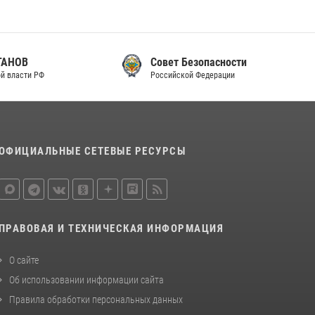
законодательства (видео)
30 июля 2026, 08:00
1
Совет Безопасности
В Челябинске росгвардейцы задержали
Российской Федерации
злоумышленников, напавших на бригаду
скорой помощи (видео)
14 июля 2026, 12:20
1
В Росгвардии прошла военно-научная
ОФИЦИАЛЬНЫЕ СЕТЕВЫЕ РЕСУРСЫ
конференция по обобщению боевого опыта
08 июля 2026, 07:01
ПРАВОВАЯ И ТЕХНИЧЕСКАЯ ИНФОРМАЦИЯ
О сайте
Об использовании информации сайта
Правила обработки персональных данных