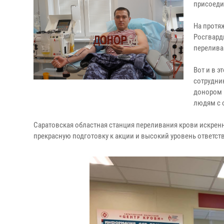
присоеди
На протя
Росгвард
перелива
Вот и в э
сотрудни
донором 
людям с 
Саратовская областная станция переливания крови искренне
прекрасную подготовку к акции и высокий уровень ответст