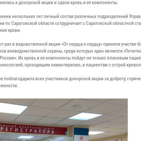
нились к донорской акции и сдали кровь и ее компоненты.
жении нескольких лет личный состав различных подразделений Упра
ии по Саратовской области сотрудничает с Саратовской областной ст
ния крови.
тот раз в ведомственной акции «От сердца к сердцу» приняли участие б
ков вневедомственной охраны, среди которых один является «Почет
России». Их кровь и ее компоненты пойдут не только плановым пацие
онкологией, проходящим химиотерапию, и пациентам с острой кровоп
 поблагодарила всех участников донорской акции за доброту, горяче
венности.