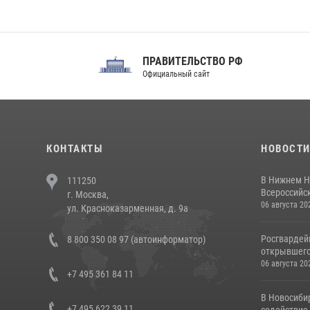
ПРАВИТЕЛЬСТВО РФ
Сов
Официальный сайт
Феде
КОНТАКТЫ
НОВОСТ
В Нижнем Н
111250
Всероссийск
г. Москва,
06 августа 20
ул. Красноказарменная, д. 9а
Росгвардей
8 800 350 08 97 (автоинформатор)
открывшего 
06 августа 20
+7 495 361 84 11
В Новосиби
+7 495 622 39 11