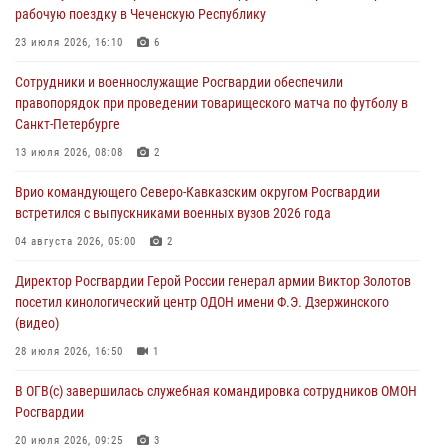
рабочую поездку в Чеченскую Республику
06 августа 2026, 11:56
4
23 июля 2026, 16:10
6
В Санкт-Петербурге наряд Росгвардии задержал правонарушителя,
Сотрудники и военнослужащие Росгвардии обеспечили
угрожавшего подростку травматическим пистолетом
правопорядок при проведении товарищеского матча по футболу в
06 августа 2026, 11:33
1
Санкт-Петербурге
В Зауралье при содействии СОБР Росгвардии ликвидирована
13 июля 2026, 08:08
2
крупная нарколаборатория
Врио командующего Северо-Кавказским округом Росгвардии
06 августа 2026, 11:27
встретился с выпускниками военных вузов 2026 года
В Москве росгвардейцы задержали троих мужчин, устроивших
04 августа 2026, 05:00
2
пьяный дебош в баре (видео)
Директор Росгвардии Герой России генерал армии Виктор Золотов
06 августа 2026, 11:20
1
посетил кинологический центр ОДОН имени Ф.Э. Дзержинского
(видео)
28 июля 2026, 16:50
1
В ОГВ(с) завершилась служебная командировка сотрудников ОМОН
Росгвардии
20 июля 2026, 09:25
3