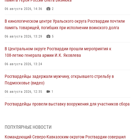
память Героя России Олега Визнюка
06 августа 2026, 14:36
2
В кинологическом центре Уральского округа Росгвардии почтили
память товарищей, погибших при исполнении воинского долга
06 августа 2026, 13:29
5
В Центральном округе Росгвардии прошли мероприятия к
108‑летию генерала армии И.К. Яковлева
06 августа 2026, 13:24
Росгвардейцы задержали мужчину, открывшего стрельбу в
Подмосковье (видео)
06 августа 2026, 12:35
1
Росгвардейцы провели выставку вооружения для участников сбора
«Гвардеец» в Пензе (видео)
06 августа 2026, 12:00
2
1
ПОПУЛЯРНЫЕ НОВОСТИ
В Курске росгвардейцы приняли участие в митинге, посвященном
Командующий Северо-Кавказским округом Росгвардии совершил
второй годовщине вторжения ВСУ на территорию области