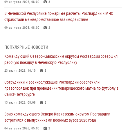
09 августа 2026, 08:00
8
В Чеченской Республике пожарные расчеты Росгвардии и МЧС
отработали межведомственное взаимодействие
09 августа 2026, 08:00
2
Лучшие футбольные команды Южного округа Росгвардии
определили на Кубани
ПОПУЛЯРНЫЕ НОВОСТИ
09 августа 2026, 07:00
Командующий Северо-Кавказским округом Росгвардии совершил
рабочую поездку в Чеченскую Республику
В Ульяновске росгвардейцы присоединились к донорской акции
(видео)
23 июля 2026, 16:10
6
09 августа 2026, 06:15
2
1
Сотрудники и военнослужащие Росгвардии обеспечили
правопорядок при проведении товарищеского матча по футболу в
Росгвардейцы провели занятие по стрелковой подготовке для
Санкт-Петербурге
воспитанников Центра детского, юношеского туризма и
краеведения Луганской Народной Республики
13 июля 2026, 08:08
2
09 августа 2026, 05:00
Врио командующего Северо-Кавказским округом Росгвардии
встретился с выпускниками военных вузов 2026 года
В регионах Урала бойцам Росгвардии в зону СВО передали свежие
тиражи газет
04 августа 2026, 05:00
2