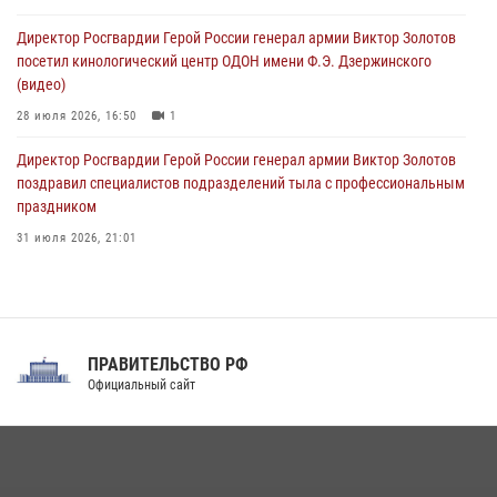
09 августа 2026, 05:00
Директор Росгвардии Герой России генерал армии Виктор Золотов
посетил кинологический центр ОДОН имени Ф.Э. Дзержинского
(видео)
28 июля 2026, 16:50
1
Директор Росгвардии Герой России генерал армии Виктор Золотов
поздравил специалистов подразделений тыла с профессиональным
праздником
31 июля 2026, 21:01
В ОГВ(с) завершилась служебная командировка сотрудников ОМОН
Росгвардии
20 июля 2026, 09:25
3
ПРАВИТЕЛЬСТВО РФ
Праздник «Один день с Росгвардией» к 105-летию Центрального
Официальный сайт
округа прошел на Поклонной горе
18 июля 2026, 13:43
15
1
При силовой поддержке СОБР Росгвардии в Иркутской области