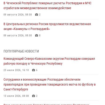
В Чеченской Республике пожарные расчеты Росгвардии и МЧС
отработали межведомственное взаимодействие
09 августа 2026, 08:00
2
В Центральных регионах России продолжается ведомственная
акция «Каникулы с Росгвардией»
09 августа 2026, 08:00
8
Лучшие футбольные команды Южного округа Росгвардии
определили на Кубани
ПОПУЛЯРНЫЕ НОВОСТИ
09 августа 2026, 07:00
Командующий Северо-Кавказским округом Росгвардии совершил
рабочую поездку в Чеченскую Республику
В Ульяновске росгвардейцы присоединились к донорской акции
(видео)
23 июля 2026, 16:10
6
09 августа 2026, 06:15
2
1
Сотрудники и военнослужащие Росгвардии обеспечили
правопорядок при проведении товарищеского матча по футболу в
В регионах Урала бойцам Росгвардии в зону СВО передали свежие
Санкт-Петербурге
тиражи газет
13 июля 2026, 08:08
2
09 августа 2026, 05:00