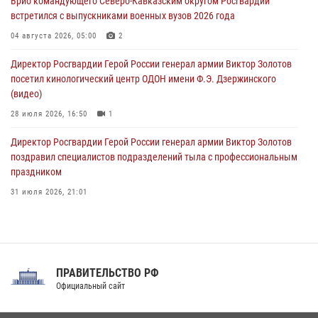
Врио командующего Северо-Кавказским округом Росгвардии
Росгвардейцы провели занятие по стрелковой подготовке для
встретился с выпускниками военных вузов 2026 года
воспитанников Центра детского, юношеского туризма и
краеведения Луганской Народной Республики
04 августа 2026, 05:00
2
09 августа 2026, 05:00
Директор Росгвардии Герой России генерал армии Виктор Золотов
посетил кинологический центр ОДОН имени Ф.Э. Дзержинского
(видео)
28 июля 2026, 16:50
1
Директор Росгвардии Герой России генерал армии Виктор Золотов
поздравил специалистов подразделений тыла с профессиональным
праздником
31 июля 2026, 21:01
В ОГВ(с) завершилась служебная командировка сотрудников ОМОН
Росгвардии
20 июля 2026, 09:25
3
ПРАВИТЕЛЬСТВО РФ
Праздник «Один день с Росгвардией» к 105-летию Центрального
Официальный сайт
округа прошел на Поклонной горе