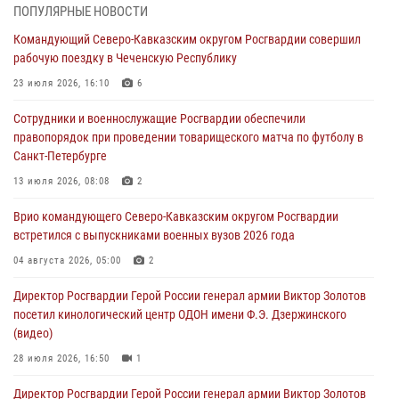
ПОПУЛЯРНЫЕ НОВОСТИ
Росгвардейцы обеспечили безопасность «Поезда Победы» в
Командующий Северо-Кавказским округом Росгвардии совершил
Кузбассе
рабочую поездку в Чеченскую Республику
08 августа 2026, 07:00
23 июля 2026, 16:10
6
В Кабардино-Балкарии сотрудники Росгвардии провели турнир по
Сотрудники и военнослужащие Росгвардии обеспечили
настольному теннису ко Дню физкультурника
правопорядок при проведении товарищеского матча по футболу в
08 августа 2026, 07:00
Санкт-Петербурге
ОМОН «Ойрат» Управления Росгвардии по Республике Калмыкия
13 июля 2026, 08:08
2
исполнилось 20 лет
Врио командующего Северо-Кавказским округом Росгвардии
08 августа 2026, 07:00
встретился с выпускниками военных вузов 2026 года
В Москве росгвардейцы оказали помощь медикам и девушке с
04 августа 2026, 05:00
2
ограниченными возможностями здоровья (видео)
Директор Росгвардии Герой России генерал армии Виктор Золотов
08 августа 2026, 06:32
1
посетил кинологический центр ОДОН имени Ф.Э. Дзержинского
(видео)
28 июля 2026, 16:50
1
Директор Росгвардии Герой России генерал армии Виктор Золотов