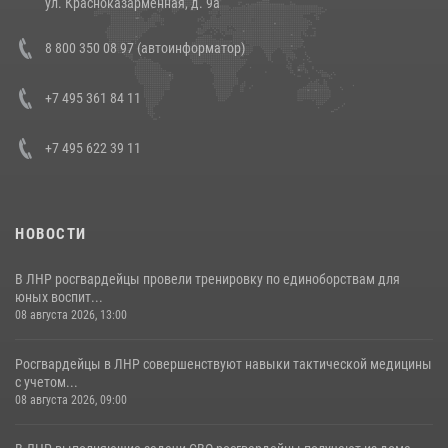
ул. Красноказарменная, д. 9а
Состоялась рабочая встреча директора Росгвардии Героя России
8 800 350 08 97 (автоинформатор)
генерала армии Виктора Золотова с заместителем полномочного
представителя Президента Российской Федерации в Северо-
Кавказском федеральном округе Виталием Кузнецовым
+7 495 361 84 11
30 июля 2026, 15:35
4
+7 495 622 39 11
НОВОСТИ
В ЛНР росгвардейцы провели тренировку по единоборствам для
юных воспит...
08 августа 2026, 13:00
Росгвардейцы в ЛНР совершенствуют навыки тактической медицины
с учетом...
08 августа 2026, 09:00