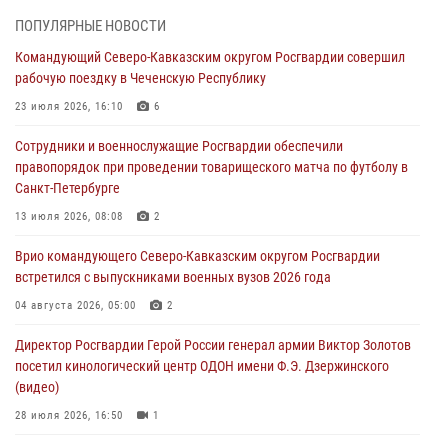
профессиональным праздником
ПОПУЛЯРНЫЕ НОВОСТИ
06 августа 2026, 21:01
Командующий Северо-Кавказским округом Росгвардии совершил
рабочую поездку в Чеченскую Республику
В Нижнем Новгороде состоялось Всероссийское совещание-
семинар по вопросам развития вневедомственной охраны
23 июля 2026, 16:10
6
Росгвардии (видео)
Сотрудники и военнослужащие Росгвардии обеспечили
06 августа 2026, 14:47
10
1
правопорядок при проведении товарищеского матча по футболу в
Санкт-Петербурге
В Брянске сотрудники и военнослужащие Росгвардии почтили
память Героя России Олега Визнюка
13 июля 2026, 08:08
2
06 августа 2026, 14:36
2
Врио командующего Северо-Кавказским округом Росгвардии
встретился с выпускниками военных вузов 2026 года
В кинологическом центре Уральского округа Росгвардии почтили
память товарищей, погибших при исполнении воинского долга
04 августа 2026, 05:00
2
06 августа 2026, 13:29
5
Директор Росгвардии Герой России генерал армии Виктор Золотов
посетил кинологический центр ОДОН имени Ф.Э. Дзержинского
В Центральном округе Росгвардии прошли мероприятия к
(видео)
108‑летию генерала армии И.К. Яковлева
28 июля 2026, 16:50
1
06 августа 2026, 13:24