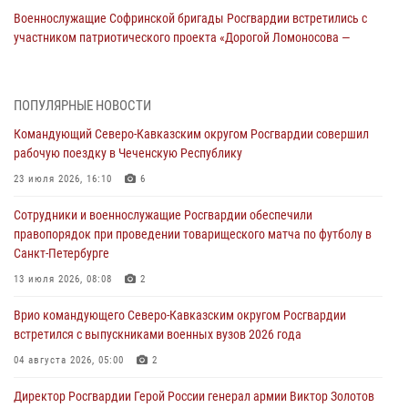
Военнослужащие Софринской бригады Росгвардии встретились с
участником патриотического проекта «Дорогой Ломоносова —
дорогой к Победе в СВО» (видео)
08 августа 2026, 07:00
2
1
ПОПУЛЯРНЫЕ НОВОСТИ
Росгвардейцы обеспечили безопасность «Поезда Победы» в
Командующий Северо-Кавказским округом Росгвардии совершил
Кузбассе
рабочую поездку в Чеченскую Республику
08 августа 2026, 07:00
23 июля 2026, 16:10
6
В Москве росгвардейцы оказали помощь медикам и девушке с
Сотрудники и военнослужащие Росгвардии обеспечили
ограниченными возможностями здоровья (видео)
правопорядок при проведении товарищеского матча по футболу в
08 августа 2026, 06:32
1
Санкт-Петербурге
Спецназ Росгвардии в Марий Эл почтил память товарища на
13 июля 2026, 08:08
2
тактическом турнире (видео)
Врио командующего Северо-Кавказским округом Росгвардии
08 августа 2026, 06:15
9
1
встретился с выпускниками военных вузов 2026 года
День физкультурника в Уральском округе Росгвардии отметили
04 августа 2026, 05:00
2
турнирами, мастер-классами и легкоатлетическими забегами
Директор Росгвардии Герой России генерал армии Виктор Золотов
08 августа 2026, 06:03
9