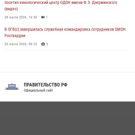
посетил кинологический центр ОДОН имени Ф.Э. Дзержинского
(видео)
28 июля 2026, 16:50
1
В ОГВ(с) завершилась служебная командировка сотрудников ОМОН
Росгвардии
20 июля 2026, 09:25
3
Директор Росгвардии Герой России генерал армии Виктор Золотов
поздравил специалистов подразделений тыла с профессиональным
праздником
31 июля 2026, 21:01
ПРАВИТЕЛЬСТВО РФ
Праздник «Один день с Росгвардией» к 105-летию Центрального
Официальный сайт
округа прошел на Поклонной горе
18 июля 2026, 13:43
15
1
При силовой поддержке СОБР Росгвардии в Иркутской области
повели рейды по соблюдению миграционного законодательства
(видео)