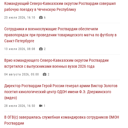
Командующий Северо-Кавказским округом Росгвардии совершил
Народной Республики
рабочую поездку в Чеченскую Республику
07 августа 2026, 05:00
23 июля 2026, 16:10
6
Сотрудники Росгвардии в Забайкалье потушили загоревшийся дом
Сотрудники и военнослужащие Росгвардии обеспечили
с детьми внутри
правопорядок при проведении товарищеского матча по футболу в
07 августа 2026, 04:10
1
Санкт-Петербурге
Оказавшего сопротивление злоумышленника задержали при
13 июля 2026, 08:08
2
участии Росгвардии в Донецке (видео)
Врио командующего Северо-Кавказским округом Росгвардии
07 августа 2026, 04:00
1
встретился с выпускниками военных вузов 2026 года
При силовой поддержке спецназа Росгвардии в Красноярском крае
04 августа 2026, 05:00
2
задержаны подозреваемые в мошенничестве в сфере страхования
Директор Росгвардии Герой России генерал армии Виктор Золотов
(видео)
посетил кинологический центр ОДОН имени Ф.Э. Дзержинского
07 августа 2026, 03:34
1
(видео)
28 июля 2026, 16:50
1
В ОГВ(с) завершилась служебная командировка сотрудников ОМОН
Росгвардии