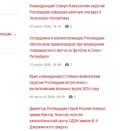
Ветеран войск правопорядка генерал-майор
Командующий Северо-Кавказским округом
Иван Пияшев – герой выпуска «Легенды
Росгвардии совершил рабочую поездку в
армии с Александром Маршалом»
Чеченскую Республику
07 августа 2026, 12:00
23 июля 2026, 16:10
6
ующая →
Росгвардейцы пресекли попытку руферов
Сотрудники и военнослужащие Росгвардии
подняться на крышу Смольного собора в
обеспечили правопорядок при проведении
Санкт-Петербурге (видео)
товарищеского матча по футболу в Санкт-
Петербурге
07 августа 2026, 11:34
3
1
13 июля 2026, 08:08
2
В Курске росгвардейцы провели занятие по
основам взрывобезопасности
Врио командующего Северо-Кавказским
округом Росгвардии встретился с
07 августа 2026, 11:33
выпускниками военных вузов 2026 года
Рэпер ST посетил раненых росгвардейцев в
04 августа 2026, 05:00
2
Главном военном клиническом госпитале
ведомства
Директор Росгвардии Герой России генерал
армии Виктор Золотов посетил
07 августа 2026, 11:18
2
кинологический центр ОДОН имени Ф.Э.
Дзержинского (видео)
В Ставрополе офицеры Росгвардии стали