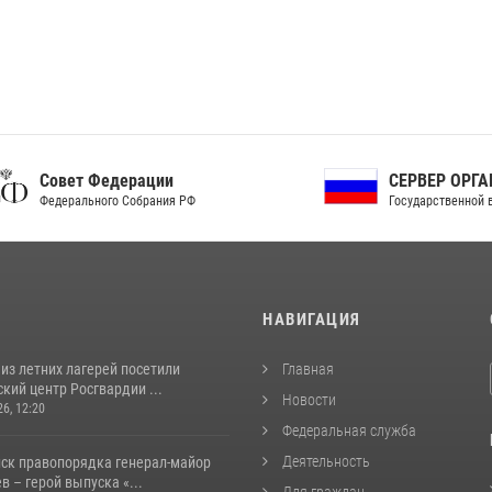
ет Федерации
СЕРВЕР ОРГАНОВ
рального Собрания РФ
Государственной власти РФ
И
НАВИГАЦИЯ
из летних лагерей посетили
Главная
кий центр Росгвардии ...
Новости
26, 12:20
Федеральная служба
Деятельность
йск правопорядка генерал-майор
 – герой выпуска «...