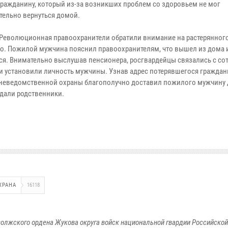
гражданину, который из-за возникших проблем со здоровьем не мог
тельно вернуться домой.
 Революционная правоохранители обратили внимание на растерянног
о. Пожилой мужчина пояснил правоохранителям, что вышел из дома 
ся. Внимательно выслушав пенсионера, росгвардейцы связались с со
и установили личность мужчины. Узнав адрес потерявшегося граждан
неведомственной охраны благополучно доставил пожилого мужчину 
ждали родственники.
ХРАНА
16118
олжского ордена Жукова округа войск национальной гвардии Российско