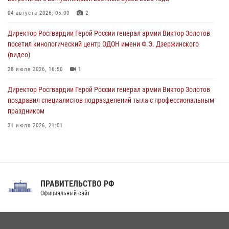
Всероссийская ведомственная акции «Каникулы с Росгвардией
проходит в Сибири
04 августа 2026, 05:00
2
09 августа 2026, 04:00
5
Директор Росгвардии Герой России генерал армии Виктор Золотов
посетил кинологический центр ОДОН имени Ф.Э. Дзержинского
(видео)
28 июля 2026, 16:50
1
Директор Росгвардии Герой России генерал армии Виктор Золотов
поздравил специалистов подразделений тыла с профессиональным
праздником
31 июля 2026, 21:01
В ОГВ(с) завершилась служебная командировка сотрудников ОМОН
Росгвардии
20 июля 2026, 09:25
3
ПРАВИТЕЛЬСТВО РФ
Праздник «Один день с Росгвардией» к 105-летию Центрального
Официальный сайт
округа прошел на Поклонной горе
18 июля 2026, 13:43
15
1