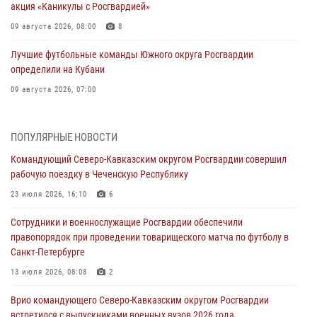
акция «Каникулы с Росгвардией»
09 августа 2026, 08:00
8
Лучшие футбольные команды Южного округа Росгвардии
определили на Кубани
09 августа 2026, 07:00
В Ульяновске росгвардейцы присоединились к донорской акции
(видео)
ПОПУЛЯРНЫЕ НОВОСТИ
09 августа 2026, 06:15
2
1
Командующий Северо-Кавказским округом Росгвардии совершил
рабочую поездку в Чеченскую Республику
Росгвардейцы провели занятие по стрелковой подготовке для
воспитанников Центра детского, юношеского туризма и
23 июля 2026, 16:10
6
краеведения Луганской Народной Республики
Сотрудники и военнослужащие Росгвардии обеспечили
09 августа 2026, 05:00
правопорядок при проведении товарищеского матча по футболу в
Санкт-Петербурге
В регионах Урала бойцам Росгвардии в зону СВО передали свежие
тиражи газет
13 июля 2026, 08:08
2
09 августа 2026, 05:00
Врио командующего Северо-Кавказским округом Росгвардии
встретился с выпускниками военных вузов 2026 года