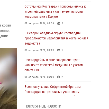
Сотрудники Росгвардии присоединились к
утренней разминке у стен музея истории
космонавтики в Калуге
08 августа 2026, 09:29
2
а крови
ценно.
В Северо-Западном округе Росгвардии
удник
продолжаются мероприятия в честь юбилея
ведомства
08 августа 2026, 09:03
1
Росгвардейцы в ЛНР совершенствуют
навыки тактической медицины с учетом
опыта СВО
08 августа 2026, 09:00
2
Военнослужащие Софринской бригады
Росгвардии встретились с участником
патриотического проекта «Дорогой
Ломоносова — дорогой к Победе в СВО»
ПОПУЛЯРНЫЕ НОВОСТИ
(видео)