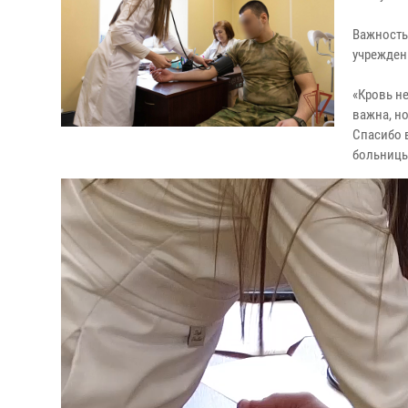
Важность
учрежден
«Кровь н
важна, но
Спасибо 
больницы