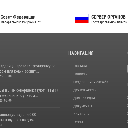
ет Федерации
СЕРВЕР ОРГАНОВ
рального Собрания РФ
Государственной власти РФ
И
НАВИГАЦИЯ
вардейцы провели тренировку по
Главная
вам для юных воспит...
Новости
26, 13:00
Федеральная служба
Деятельность
цы в ЛНР совершенствуют навыки
 медицины с учетом...
Для граждан
26, 09:00
Документы
Контакты
лняющие задачи СВО
цы получают из дома
Герои
...