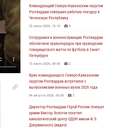
Командующий Северо-Кавказским округом
08 августа 2026, 07:00
2
1
Росгвардии совершил рабочую поездку в
ОМОН «Ойрат» Управления Росгвардии по
Чеченскую Республику
Республике Калмыкия исполнилось 20 лет
23 июля 2026, 16:10
6
08 августа 2026, 07:00
Сотрудники и военнослужащие Росгвардии
В Кабардино-Балкарии сотрудники
обеспечили правопорядок при проведении
Росгвардии провели турнир по настольному
товарищеского матча по футболу в Санкт-
теннису ко Дню физкультурника
Петербурге
08 августа 2026, 07:00
13 июля 2026, 08:08
2
Росгвардейцы обеспечили безопасность
Врио командующего Северо-Кавказским
«Поезда Победы» в Кузбассе
округом Росгвардии встретился с
выпускниками военных вузов 2026 года
08 августа 2026, 07:00
04 августа 2026, 05:00
2
В Москве росгвардейцы оказали помощь
медикам и девушке с ограниченными
Директор Росгвардии Герой России генерал
возможностями здоровья (видео)
армии Виктор Золотов посетил
кинологический центр ОДОН имени Ф.Э.
08 августа 2026, 06:32
1
Дзержинского (видео)