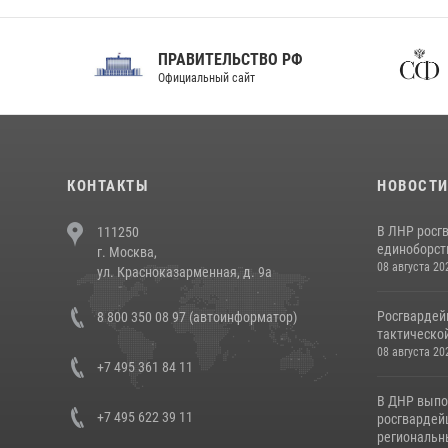
ПРАВИТЕЛЬСТВО РФ
Сов
Официальный сайт
Феде
КОНТАКТЫ
НОВОСТ
В ЛНР росг
111250
единоборст
г. Москва,
08 августа 20
ул. Красноказарменная, д. 9а
Росгвардей
8 800 350 08 97 (автоинформатор)
тактической
08 августа 20
+7 495 361 84 11
В ДНР выпо
+7 495 622 39 11
росгвардей
региональны